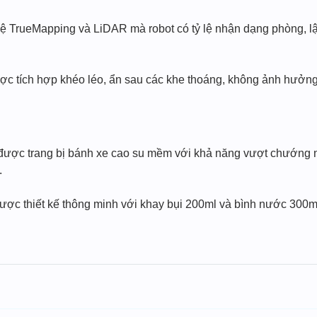
 TrueMapping và LiDAR mà robot có tỷ lệ nhận dạng phòng, lậ
ợc tích hợp khéo léo, ẩn sau các khe thoáng, không ảnh hưởn
được trang bị bánh xe cao su mềm với khả năng vượt chướng 
.
ợc thiết kế thông minh với khay bụi 200ml và bình nước 300ml 