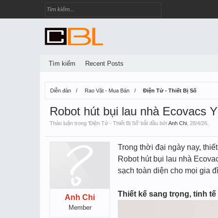
Tìm kiếm
Recent Posts
Diễn đàn
Rao Vặt - Mua Bán
Điện Tử - Thiết Bị Số
Robot hút bụi lau nhà Ecovacs Y
Thảo luận trong '
Điện Tử - Thiết Bị Số
' bắt đầu bởi
Anh Chi
,
28/4/26
.
Trong thời đại ngày nay, thi
Robot hút bụi lau nhà Ecovac
sạch toàn diện cho mọi gia đ
Thiết kế sang trọng, tinh tế
Anh Chi
Member