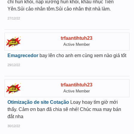
chỉ hun khói, nạp xưởng hun khói, khâu nhục Tiên
Yên.Sủi cảo nhân tôm.Sủi cảo nhân thịt nhà làm.
27/12/22
trfaantihtuh23
Active Member
Emagrecedor
bay lên cho anh em cùng xem nào giá tốt
29/12/22
trfaantihtuh23
Active Member
Otimização de site Cotação
Loay hoay tìm giờ mới
thấy. Cảm ơn bạn đã chia sẽ nhé! Chúc mua may bán
đắt nha
30/12/22