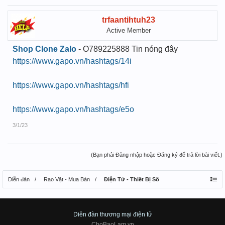
trfaantihtuh23
Active Member
Shop Clone Zalo
- O789225888 Tin nóng đây
https://www.gapo.vn/hashtags/14i
https://www.gapo.vn/hashtags/hfi
https://www.gapo.vn/hashtags/e5o
3/1/23
(Bạn phải Đăng nhập hoặc Đăng ký để trả lời bài viết.)
Diễn đàn
Rao Vặt - Mua Bán
Điện Tử - Thiết Bị Số
Diên đàn thương mại điện tử
ChoBaoLam.vn