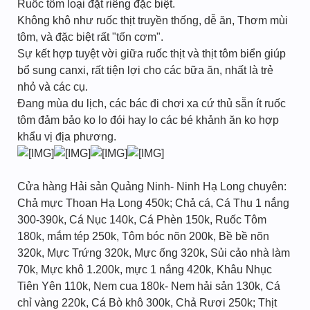
Ruốc tôm loại đặt riêng đặc biệt.
Không khô như ruốc thịt truyền thống, dễ ăn, Thơm mùi
tôm, và đặc biệt rất "tốn cơm".
Sự kết hợp tuyệt vời giữa ruốc thịt và thịt tôm biển giúp
bổ sung canxi, rất tiện lợi cho các bữa ăn, nhất là trẻ
nhỏ và các cụ.
Đang mùa du lịch, các bác đi chơi xa cứ thủ sẵn ít ruốc
tôm đảm bảo ko lo đói hay lo các bé khảnh ăn ko hợp
khẩu vị địa phương.
Cửa hàng Hải sản Quảng Ninh- Ninh Hạ Long chuyên:
Chả mực Thoan Hạ Long 450k; Chả cá, Cá Thu 1 nắng
300-390k, Cá Nục 140k, Cá Phèn 150k, Ruốc Tôm
180k, mắm tép 250k, Tôm bóc nõn 200k, Bề bề nõn
320k, Mực Trứng 320k, Mực ống 320k, Sủi cảo nhà làm
70k, Mực khô 1.200k, mực 1 nắng 420k, Khâu Nhục
Tiên Yên 110k, Nem cua 180k- Nem hải sản 130k, Cá
chỉ vàng 220k, Cá Bò khô 300k, Chả Rươi 250k; Thịt