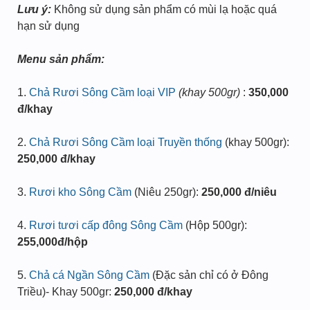
Lưu ý:
Không sử dụng sản phẩm có mùi lạ hoặc quá
hạn sử dụng
Menu sản phẩm:
1.
Chả Rươi Sông Cầm loại VIP
(khay 500gr)
:
350,000
đ/khay
2.
Chả Rươi Sông Cầm loại Truyền thống
(khay 500gr):
250,000 đ/khay
3.
Rươi kho Sông Cầm
(Niêu 250gr):
250,000 đ/niêu
4.
Rươi tươi cấp đông Sông Cầm
(Hộp 500gr):
255,000đ/hộp
5.
Chả cá Ngần Sông Cầm
(Đặc sản chỉ có ở Đông
Triều)- Khay 500gr:
250,000 đ/khay