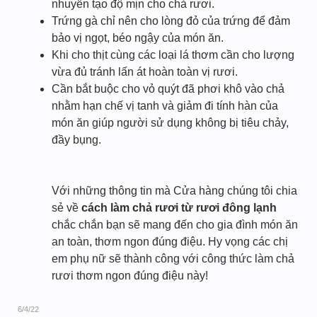
nhuyễn tạo độ mịn cho chả rươi.
Trứng gà chỉ nên cho lòng đỏ của trứng để đảm
bảo vị ngọt, béo ngậy của món ăn.
Khi cho thịt cùng các loại lá thơm cần cho lượng
vừa đủ tránh lấn át hoàn toàn vị rươi.
Cần bắt buộc cho vỏ quýt đã phơi khô vào chả
nhằm hạn chế vị tanh và giảm đi tính hàn của
món ăn giúp người sử dụng không bị tiêu chảy,
đầy bụng.
Với những thông tin mà Cửa hàng chúng tôi chia
sẻ về
cách làm chả rươi từ rươi đông lạnh
chắc chắn bạn sẽ mang đến cho gia đình món ăn
an toàn, thơm ngon đúng điệu. Hy vọng các chị
em phụ nữ sẽ thành công với công thức làm chả
rươi thơm ngon đúng điệu này!
6/4/22