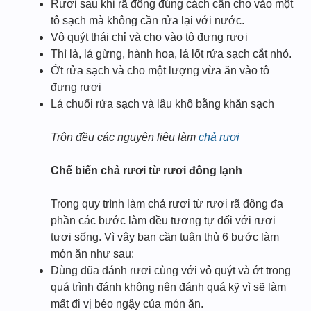
Rươi sau khi rã đông đúng cách cần cho vào một
tô sạch mà không cần rửa lại với nước.
Vô quýt thái chỉ và cho vào tô đựng rươi
Thì là, lá gừng, hành hoa, lá lốt rửa sạch cắt nhỏ.
Ớt rửa sạch và cho một lượng vừa ăn vào tô
đựng rươi
Lá chuối rửa sạch và lâu khô bằng khăn sạch
Trộn đều các nguyên liệu làm
chả rươi
Chế biến chả rươi từ rươi đông lạnh
Trong quy trình làm chả rươi từ rươi rã đông đa
phần các bước làm đều tương tự đối với rươi
tươi sống. Vì vậy bạn cần tuân thủ 6 bước làm
món ăn như sau:
Dùng đũa đánh rươi cùng với vỏ quýt và ớt trong
quá trình đánh không nên đánh quá kỹ vì sẽ làm
mất đi vị béo ngậy của món ăn.