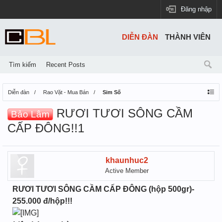
Đăng nhập
DIỄN ĐÀN
THÀNH VIÊN
Tìm kiếm
Recent Posts
Diễn đàn
Rao Vặt - Mua Bán
Sim Số
RƯƠI TƯƠI SÔNG CẦM
Bảo Lâm
CẤP ĐÔNG!!1
khaunhuc2
Active Member
RƯƠI TƯƠI SÔNG CẦM CẤP ĐÔNG (hộp 500gr)-
255.000 đ/hộp!!!