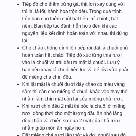
Tiếp đó cho thêm trứng gà, thịt lợn xay cùng với
thì là, lá lốt, hành hoa trộn đều. Trong quá trình
trộn bạn cho thêm chút hạt tiêu, mì chính, hạt
nêm. Bạn tiếp tục đánh hỗn hợp đến khi các
nguyên liệu kết dính hoàn toàn với nhau thì dừng
lại.
Cho chảo chống dính lên bếp rồi đặt lá chuối phủ
hoàn toàn hết chảo. Tiếp đó xúc từng thìa rươi
vào lá chuối và trải đều ra mặt lá chuối. Lưu ý
bạn nên xoay lá chuối liên tục và để lửa vừa phải
để miếng chả chín đều.
Khi lật mặt lá chuối dưới đáy chảo có màu vàng
sậm thì cần cho miếng lá chuối khác vào thay thế
nhằm làm chín mặt còn lại của miếng chả rươi.
Khi rươi chín đều 2 mặt thì bóc lá chuối ở miếng
rươi đồng thời cho một lượng dầu ăn nhỏ láng
đều chảo và chiên sơ qua 2 mặt của chả rươi
nhằm giúp món ăn ngậy hơn.
Đặt miếng chả rươi lên thớt và đợi nguội sau đó