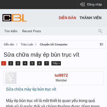
Đăng nhập
DIỄN ĐÀN
THÀNH VIÊN
Tìm kiếm
Recent Posts
Diễn đàn
Thảo Luận
Chuyện trò Computer
Sửa chữa máy ép bùn trục vít
1
2
3
4
5
6
7
Tiếp >
tui9872
Member
Sửa chữa máy ép bùn trục vít
Máy ép bùn trục vít là một thiết bị quan yếu trong quá
trình xử lý nước thải và chúng thường được dùng trong