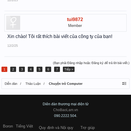
12/2/25
tui9872
Member
Xin chào! Tôi rất thích bài viết của công ty của bạn!
12/2/25
(Bạn phải Đăng nhập hoặc Đăng ký để trả lời bài viết.)
1
2
3
4
5
6
7
Tiếp >
Diễn đàn
Thảo Luận
Chuyện trò Computer
Diên đàn thương mại điện tử
ChoBaoLam.vn
090.2222.504.
Boron
Tiếng Việt
Quy định và Nội quy
Trợ giúp