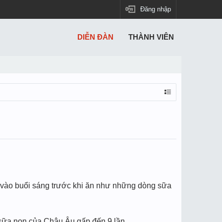
Đăng nhập
DIỄN ĐÀN
THÀNH VIÊN
ộc vào buổi sáng trước khi ăn như những dòng sữa
g sữa non của Châu Âu gấp đến 9 lần.