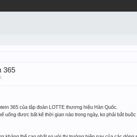
n 365
2
.
otein 365 của tập đoàn LOTTE thương hiệu Hàn Quốc.
hể uống được bất kể thời gian nào trong ngày, ko phải bắt bu
 trợ kháng thể cao nhất so với thị trường hiện nay của các dòn