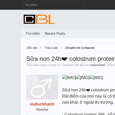
Tìm kiếm
Recent Posts
Diễn đàn
Thảo Luận
Chuyện trò Computer
Sữa non 24h❤️ colostrum protei
Thảo luận trong '
Chuyện trò Computer
' bắt đầu bởi
vuduckhanh
,
14/2/2
Sữa non 24h❤️ colostrum pr
Đặt điểm của non này là có t
non khác ở ngoài thị trường.
vuduckhanh
Member
- Colostrum protein 365 , hỗ