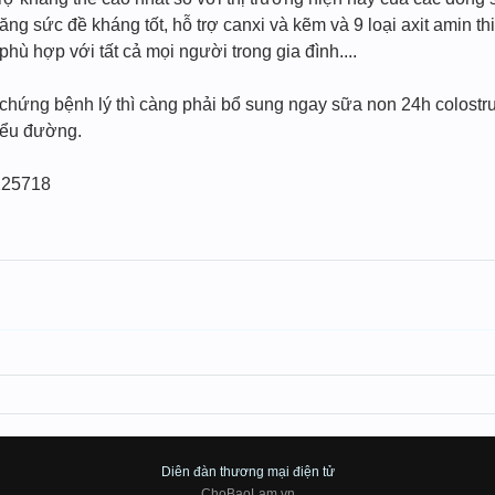
ng sức đề kháng tốt, hỗ trợ canxi và kẽm và 9 loại axit amin thi
phù hợp với tất cả mọi người trong gia đình....
ứng bệnh lý thì càng phải bổ sung ngay sữa non 24h colostrum
tiểu đường.
4225718
Diên đàn thương mại điện tử
ChoBaoLam.vn