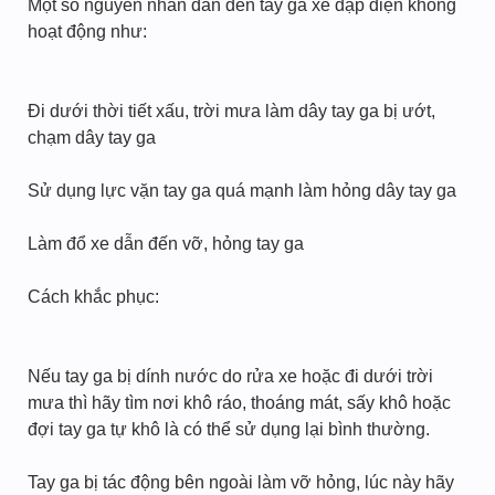
Một số nguyên nhân dẫn đến tay ga xe đạp điện không
hoạt động như:
Đi dưới thời tiết xấu, trời mưa làm dây tay ga bị ướt,
chạm dây tay ga
Sử dụng lực vặn tay ga quá mạnh làm hỏng dây tay ga
Làm đổ xe dẫn đến vỡ, hỏng tay ga
Cách khắc phục:
Nếu tay ga bị dính nước do rửa xe hoặc đi dưới trời
mưa thì hãy tìm nơi khô ráo, thoáng mát, sấy khô hoặc
đợi tay ga tự khô là có thể sử dụng lại bình thường.
Tay ga bị tác động bên ngoài làm vỡ hỏng, lúc này hãy