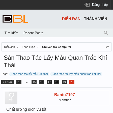
Đăng nhập
DIỄN ĐÀN
THÀNH VIÊN
Tìm kiếm
Recent Posts
Diễn đàn
Thảo Luận
Chuyện trò Computer
Sàn Thao Tác Lấy Mẫu Quan Trắc Khí
Thải
Tags:
sàn thao tác lấy mẫu khí thải
sàn thao tác lấy mẫu quan trắc khí thải
< Trước
1
←
15
16
17
18
19
20
Bantu7197
Member
Chất lượng dich vụ tốt