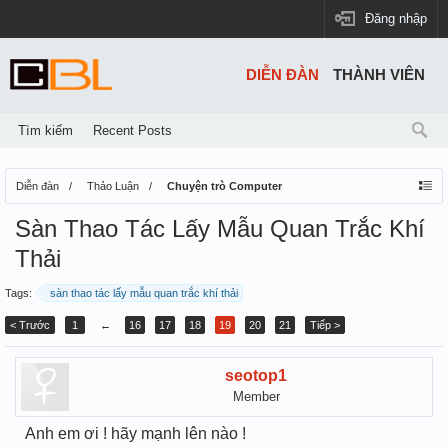
Đăng nhập
DIỄN ĐÀN
THÀNH VIÊN
Tìm kiếm
Recent Posts
Diễn đàn
Thảo Luận
Chuyện trò Computer
Sàn Thao Tác Lấy Mẫu Quan Trắc Khí
Thải
Tags:
sàn thao tác lấy mẫu quan trắc khí thải
< Trước
1
←
16
17
18
19
20
21
Tiếp >
seotop1
Member
Anh em ơi ! hãy mạnh lên nào !