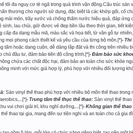
 tối đa nguy cơ té ngã trong quá trình vận động.Cấu trúc sàn vi
hấn thương cho người sử dụng, đặc biệt là các khớp gối, cổ châ
ống mài mòn, trầy xước và chống thấm nước hiệu quả, đáp ứng 
sinh, lau chùi, giữ được vẻ đẹp bền lâu theo thời gian, tiết kiệm
g cấp đa dạng mẫu mã, màu sắc và họa tiết, từ vân gỗ tự nhiên,
g mọi phong cách thiết kế và yêu cầu của từng bộ môn.[*]
- Th
ng tấm hoặc dạng cuộn, dễ dàng lắp đặt và thi công trên nhiều b
o chủ đầu tư, đảm bảo tiến độ công trình.[*]
- Đảm bảo sức khoẻ
không chứa các chất độc hại, đảm bảo an toàn cho sức khỏe ngư
thông minh với mức giá hợp lý, phù hợp với nhiều đối tượng k
à:
Sàn vinyl thể thao phù hợp với nhiều bộ môn thể thao trong 
robics,...[*]
- Trung tâm thể thục thể thao:
Sàn vinyl thể thao
hu vui chơi giải trí, khu nghỉ dưỡng,...[*]
- Không gian thể thao t
thể thao tại gia, mang đến sự tiện nghi và an toàn cho cả gia đì
tạo gồm 5 lớp, mỗi lớp có chức năng riêng biệt, tạo nên một b