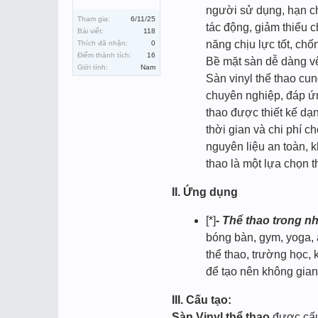
người sử dụng, hạn chế
Tham gia:
6/11/25
tác động, giảm thiểu c
Bài viết:
118
năng chịu lực tốt, ch
Thích đã nhận:
0
Điểm thành tích:
16
Bề mặt sàn dễ dàng vệ 
Giới tính:
Nam
Sàn vinyl thể thao cun
chuyên nghiệp, đáp ứn
thao được thiết kế dạ
thời gian và chi phí ch
nguyên liệu an toàn, 
thao là một lựa chọn 
II. Ứng dụng
[*]
- Thể thao trong nh
bóng bàn, gym, yoga, ae
thể thao, trường học, k
để tạo nên không gian 
III. Cấu tạo:
Sàn Vinyl thể thao
được cấu 