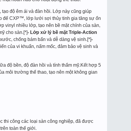
, tạo độ êm ái và đàn hồi. Lớp này cũng giúp
p đế CXP™, lớp lưới sợi thủy tinh gia tăng sự ổn
lớp vinyl nhiều lớp, tạo nên bề mặt chính của sàn,
ỹ cho sàn.[*]
- Lớp xử lý bề mặt Triple-Action
 xước, chống bám bẩn và dễ dàng vệ sinh.[*]
-
riển của vi khuẩn, nấm mốc, đảm bảo vệ sinh và
ữa độ bền, độ đàn hồi và tính thẩm mỹ.Kết hợp 5
ủa môi trường thể thao, tạo nên một không gian
ệc thi công các loại sàn công nghiệp, đã được
rên toàn thế giới.