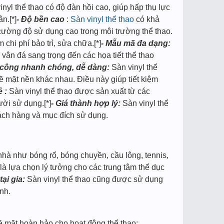
nyl thể thao có độ đàn hồi cao, giúp hấp thụ lực
n.[*]
- Độ bền cao
:
Sàn vinyl thể thao
có khả
cường độ sử dụng cao trong môi trường thể thao.
 chi phí bảo trì, sửa chữa.[*]
- Mẫu mã đa dạng:
 vân đá sang trọng đến các họa tiết thể thao
i công nhanh chóng, dễ dàng:
Sàn vinyl thể
ề mặt nền khác nhau. Điều này giúp tiết kiệm
 :
Sàn vinyl thể thao được sản xuất từ các
ời sử dụng.[*]
- Giá thành hợp lý:
Sàn vinyl thể
hách hàng và mục đích sử dụng.
nhà như bóng rổ, bóng chuyền, cầu lông, tennis,
 là lựa chọn lý tưởng cho các trung tâm thể dục
ại gia:
Sàn vinyl thể thao cũng được sử dụng
nh.
ề mặt hoàn hảo cho hoạt động thể thao: