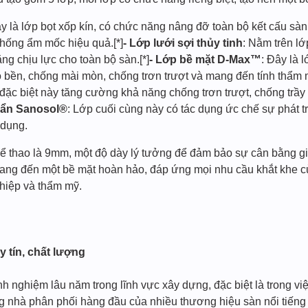
ây là lớp bọt xốp kín, có chức năng nâng đỡ toàn bộ kết cấu sàn
chống ẩm mốc hiệu quả.[*]
- Lớp lưới sợi thủy tinh
: Nằm trên lớ
ng chịu lực cho toàn bộ sàn.[*]
- Lớp bề mặt D-Max™
: Đây là 
ộ bền, chống mài mòn, chống trơn trượt và mang đến tính thẩm m
 đặc biệt này tăng cường khả năng chống trơn trượt, chống trầy
uẩn Sanosol®
: Lớp cuối cùng này có tác dụng ức chế sự phát t
 dụng.
hể thao là 9mm, một độ dày lý tưởng để đảm bảo sự cân bằng gi
 mang đến một bề mặt hoàn hảo, đáp ứng mọi nhu cầu khắt khe c
hiệp và thẩm mỹ.
y tín, chất lượng
nh nghiệm lâu năm trong lĩnh vực xây dựng, đặc biệt là trong vi
 nhà phân phối hàng đầu của nhiều thương hiệu sàn nổi tiếng t