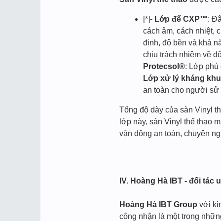
[*]
- Lớp đế CXP™
: Đ
cách âm, cách nhiệt, 
định, độ bền và khả nă
chịu trách nhiệm về đ
Protecsol®
: Lớp phủ
Lớp xử lý kháng kh
an toàn cho người sử
Tổng độ dày của sàn Vinyl t
lớp này, sàn Vinyl thể thao
vận động an toàn, chuyên ng
IV. Hoàng Hà IBT - đối tác u
Hoàng Hà IBT Group
với ki
công nhận là một trong những