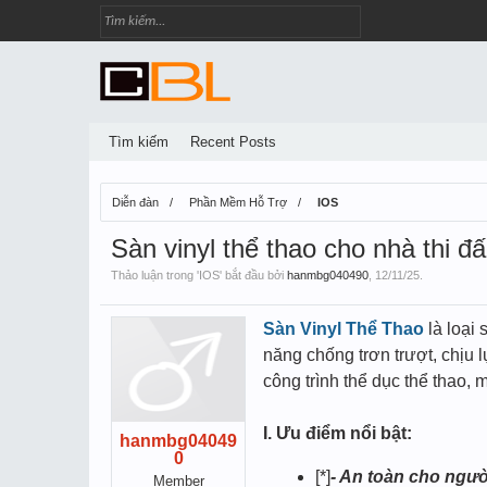
Tìm kiếm
Recent Posts
Diễn đàn
Phần Mềm Hỗ Trợ
IOS
Sàn vinyl thể thao cho nhà thi đ
Thảo luận trong '
IOS
' bắt đầu bởi
hanmbg040490
,
12/11/25
.
Sàn Vinyl Thể Thao
là loại 
năng chống trơn trượt, chịu l
công trình thể dục thể thao
I. Ưu điểm nổi bật:
hanmbg04049
0
[*]
- An toàn cho ngườ
Member