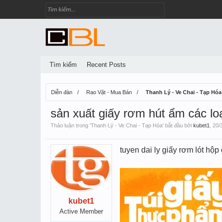
Tìm kiếm
Recent Posts
Diễn đàn
Rao Vặt - Mua Bán
Thanh Lý - Ve Chai - Tạp Hóa
sản xuất giấy rơm hút ẩm các lo
Thảo luận trong '
Thanh Lý - Ve Chai - Tạp Hóa
' bắt đầu bởi
kubet1
,
20/
tuyen dai ly giấy rơm lót hộp
kubet1
Active Member