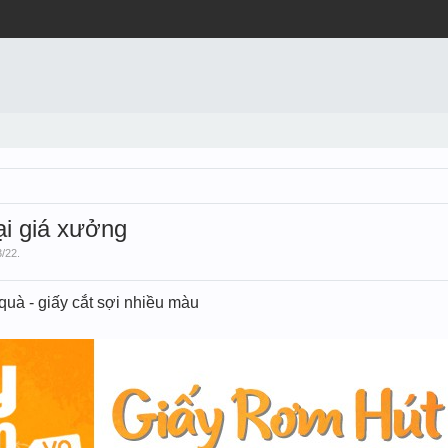
ại giá xưởng
3/22
.
 quà - giấy cắt sợi nhiều màu