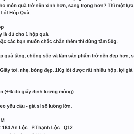
o món quà trở nên xinh hơn, sang trọng hơn? Thì một lựa 
 Lót Hộp Quà.
ộp
 là đủ cho 1 hộp quà.
hoặc các bạn muốn chắc chắn thêm thì dùng tầm 50g.
p quà tặng, chống sốc và làm sản phẩm trở nên đẹp hơn, 
u
Giấy tơi, nhẹ, bóng đẹp. 1Kg lót được rất nhiều hộp, lợi giá
ện (±%:do giấy định lượng mỏng).
o yêu cầu - giá sỉ số luông lớn.
ẨM
: 184 An Lộc - P.Thạnh Lộc - Q12