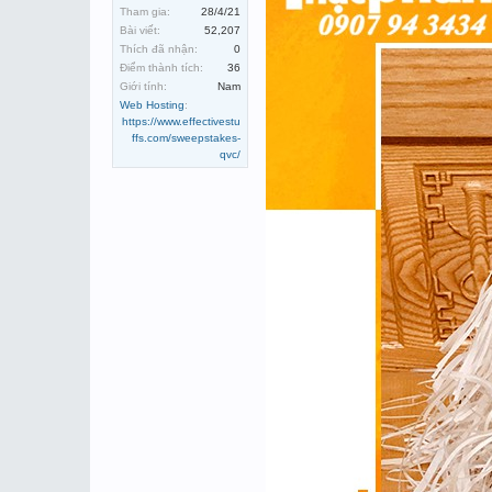
Tham gia:
28/4/21
Bài viết:
52,207
Thích đã nhận:
0
Điểm thành tích:
36
Giới tính:
Nam
Web Hosting
:
https://www.effectivestu
ffs.com/sweepstakes-
qvc/