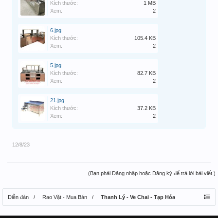
Kích thước:
1 MB
Xem:
2
6.jpg
Kích thước:
105.4 KB
Xem:
2
5.jpg
Kích thước:
82.7 KB
Xem:
2
21.jpg
Kích thước:
37.2 KB
Xem:
2
12/8/23
(Bạn phải Đăng nhập hoặc Đăng ký để trả lời bài viết.)
Diễn đàn
Rao Vặt - Mua Bán
Thanh Lý - Ve Chai - Tạp Hóa