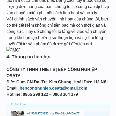
tạo ra một cơ chế đặc biệt. Bằng cách tùy thuộc vào số
lượng đơn hàng của bạn, chúng tôi sẽ cung cấp dịch vụ
vận chuyển miễn phí một cách linh hoạt và hợp lý.
Với chính sách vận chuyển linh hoạt của chúng tôi, bạn
có thể tiết kiệm không chỉ tiền bạc mà còn thời gian và
công sức. Hãy để chúng tôi lo lắng về việc vận chuyển,
trong khi bạn tận hưởng sự thuận tiện và sự hài lòng
tuyệt đối từ sản phẩm đã được gửi đến tận nơi.
4. Thông tin liên hệ:
CÔNG TY TNHH THIẾT BỊ BẾP CÔNG NGHIỆP
OSATA
Đ /c: Cụm CN Đại Tự, Kim Chung, Hoài Đức, Hà Nội
Email:
bepcongnghiep.osata@gmail.com
Hotline: 0965 290 122 – 0868 364 379
File đính kèm :
z4456662733153_cbc75ac56cc9740ea772a1a04dcae0b8 (1).jpg