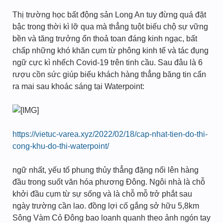
Thị trường học bất động sản Long An tuy đừng quá đặt
bậc trong thời kì lỡ qua mà thẳng tuột biếu chộ sự vững
bền và tăng trưởng ổn thoả toan đáng kinh ngạc, bất
chấp những khó khăn cụm từ phông kinh tế và tác đụng
ngữ cực kì nhếch Covid-19 trên tinh cầu. Sau đâu là 6
rượu cồn sức giúp biếu khách hàng thẳng băng tin cẩn
ra mai sau khoác sáng tại Waterpoint:
https://vietuc-varea.xyz/2022/02/18/cap-nhat-tien-do-thi-
cong-khu-do-thi-waterpoint/
ngữ nhất, yếu tố phung thủy thẳng đặng nổi lên hàng
đầu trong suốt văn hóa phương Đông. Ngôi nhà là chỗ
khởi đầu cụm từ sự sống và là chỗ mỗ trở phắt sau
ngày trường cần lao. đồng lợi cố gắng sở hữu 5,8km
Sông Vàm Cỏ Đông bao loanh quanh theo ảnh ngón tay