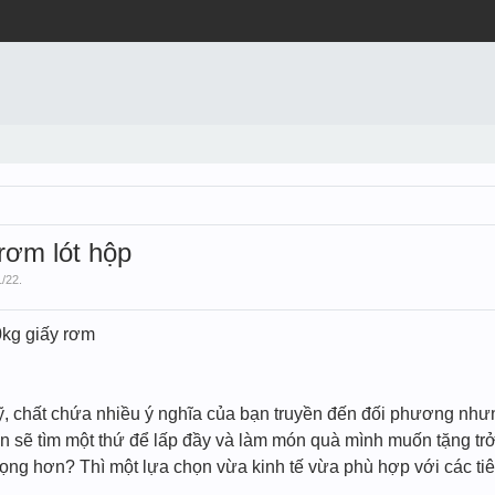
 rơm lót hộp
1/22
.
0kg giấy rơm
 chất chứa nhiều ý nghĩa của bạn truyền đến đối phương nhưng l
ạn sẽ tìm một thứ để lấp đầy và làm món quà mình muốn tặng t
rọng hơn? Thì một lựa chọn vừa kinh tế vừa phù hợp với các tiêu