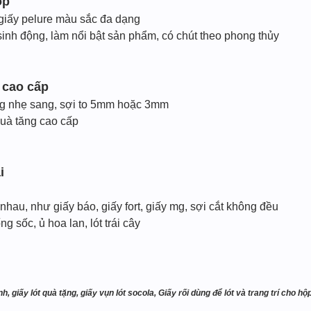
ộp
giấy pelure màu sắc đa dạng
sinh động, làm nổi bật sản phẩm, có chút theo phong thủy
n cao cấp
ng nhẹ sang, sợi to 5mm hoặc 3mm
uà tăng cao cấp
i
nhau, như giấy báo, giấy fort, giấy mg, sợi cắt không đều
g sốc, ủ hoa lan, lót trái cây
nh, giấy lót quà tặng, giấy vụn lót socola, Giấy rối dùng để lót và trang trí cho 