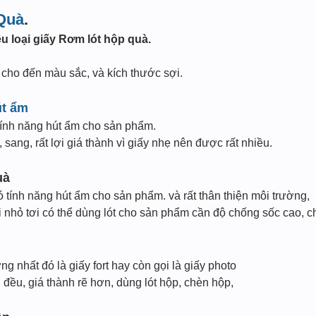
Quà
.
u loại giấy Rơm lót hộp quà.
y cho đến màu sắc, và kích thước sợi.
út ẩm
tính năng hút ẩm cho sản phẩm.
sang, rất lợi giá thành vì giấy nhẹ nên được rất nhiều.
uà
ó tính năng hút ẩm cho sản phẩm. và rất thân thiện môi trường,
 nhỏ tơi có thể dùng lót cho sản phẩm cần độ chống sốc cao, c
g nhất đó là giấy fort hay còn gọi là giấy photo
i đều, giá thành rẽ hơn, dùng lót hộp, chèn hộp,