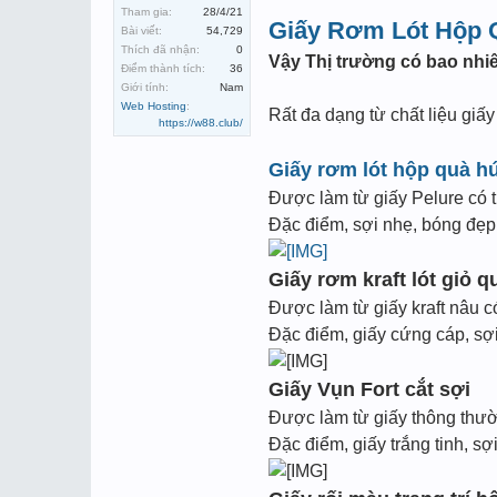
Tham gia:
28/4/21
Giấy Rơm Lót Hộp 
Bài viết:
54,729
Thích đã nhận:
0
Vậy Thị trường có bao nhiê
Điểm thành tích:
36
Giới tính:
Nam
Web Hosting
:
Rất đa dạng từ chất liệu giấ
https://w88.club/
Giấy rơm lót hộp quà h
Được làm từ giấy Pelure có 
Đặc điểm, sợi nhẹ, bóng đẹp, 
Giấy rơm kraft lót giỏ q
Được làm từ giấy kraft nâu c
Đặc điểm, giấy cứng cáp, sợi
Giấy Vụn Fort cắt sợi
Được làm từ giấy thông thườn
Đặc điểm, giấy trắng tinh, sợ