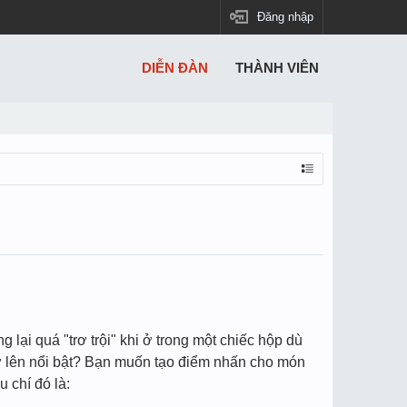
Đăng nhập
DIỄN ĐÀN
THÀNH VIÊN
ại quá "trơ trội" khi ở trong một chiếc hộp dù
rở lên nổi bật? Bạn muốn tạo điểm nhấn cho món
 chí đó là: