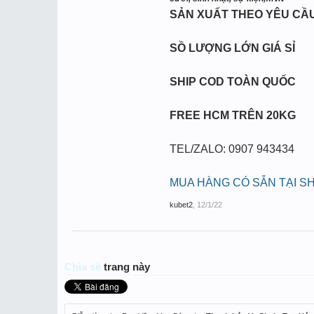
SẢN XUẤT THEO YÊU CẦ
SỒ LƯỢNG LỚN GIÁ SỈ
SHIP COD TOÀN QUỐC
FREE HCM TRÊN 20KG
TEL/ZALO: 0907 943434
MUA HÀNG CÓ SẴN TẠI S
kubet2
,
12/1/22
Chia sẻ
trang này