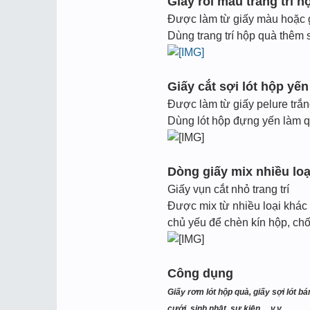
Giấy rối màu trang trí h
Được làm từ giấy màu hoặc 
Dùng trang trí hộp quà thêm 
Giấy cắt sợi lót hộp yế
Được làm từ giấy pelure trắ
Dùng lót hộp đựng yến làm q
Dòng giấy mix nhiều loạ
Giấy vụn cắt nhỏ trang trí
Được mix từ nhiều loại khác 
chủ yếu để chèn kín hộp, chốn
Công dụng
Giấy rơm lót hộp quà, giấy sợi lót bá
cưới, sinh nhật, sự kiện,…v.v