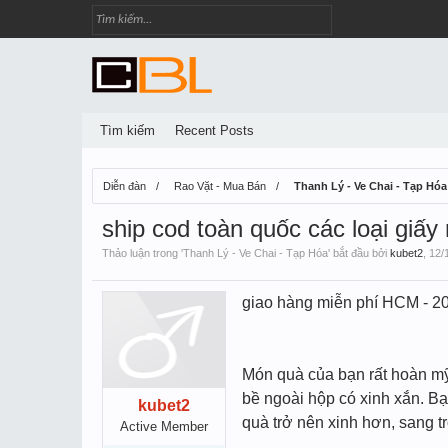
Tìm kiếm
Recent Posts
Diễn đàn
Rao Vặt - Mua Bán
Thanh Lý - Ve Chai - Tạp Hóa
ship cod toàn quốc các loại giấy
Thảo luận trong '
Thanh Lý - Ve Chai - Tạp Hóa
' bắt đầu bởi
kubet2
,
12/
giao hàng miễn phí HCM - 2
Món quà của bạn rất hoàn mỹ,
bề ngoài hộp có xinh xắn. B
kubet2
quà trở nên xinh hơn, sang t
Active Member