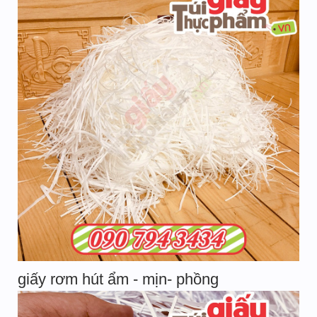
giấy rơm hút ẩm - mịn- phồng