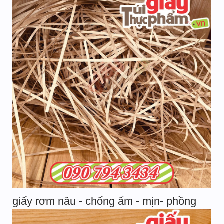
giấy rơm nâu - chống ẩm - mịn- phồng