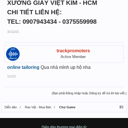
XƯỞNG GIẤY VIỆT KIM - HCM
CHI TIẾT LIÊN HỆ:
TEL: 0907943434 - 0375559998
31/12/21
trackpromoters
Active Member
online tailoring
Qua nhà mình up hộ nha
1/1/22
(Bạn phải Đăng nhập hoặc Đăng ký để trả lời bài viết.)
Diễn đàn
Rao Vặt - Mua Bán
Chợ Game
Diên đàn thương mại điện tử