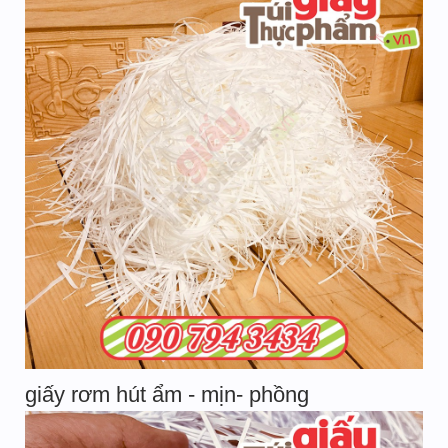
giấy rơm hút ẩm - mịn- phồng