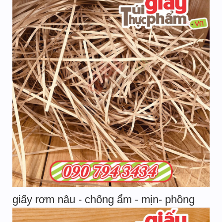
giấy rơm nâu - chống ẩm - mịn- phồng