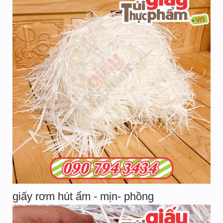
giấy rơm hút ẩm - mịn- phồng