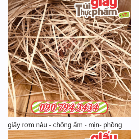
giấy rơm nâu - chống ẩm - mịn- phồng