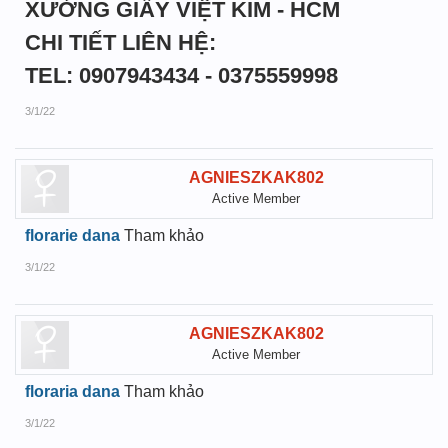
XƯỞNG GIẤY VIỆT KIM - HCM
CHI TIẾT LIÊN HỆ:
TEL: 0907943434 - 0375559998
3/1/22
AGNIESZKAK802
Active Member
florarie dana
Tham khảo
3/1/22
AGNIESZKAK802
Active Member
floraria dana
Tham khảo
3/1/22