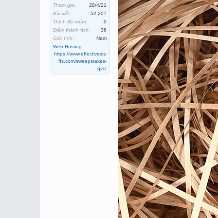
Tham gia:
28/4/21
Bài viết:
52,207
Thích đã nhận:
0
Điểm thành tích:
36
Giới tính:
Nam
Web Hosting
:
https://www.effectivestu
ffs.com/sweepstakes-
qvc/