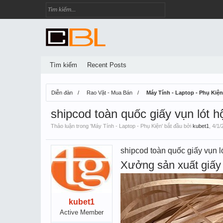
Tìm kiếm
Recent Posts
Diễn đàn
Rao Vặt - Mua Bán
Máy Tính - Laptop - Phụ Kiện
shipcod toàn quốc giấy vụn lót h
Thảo luận trong '
Máy Tính - Laptop - Phụ Kiện
' bắt đầu bởi
kubet1
,
4/1/
shipcod toàn quốc giấy vụn ló
Xưởng sản xuất giấy 
kubet1
Active Member