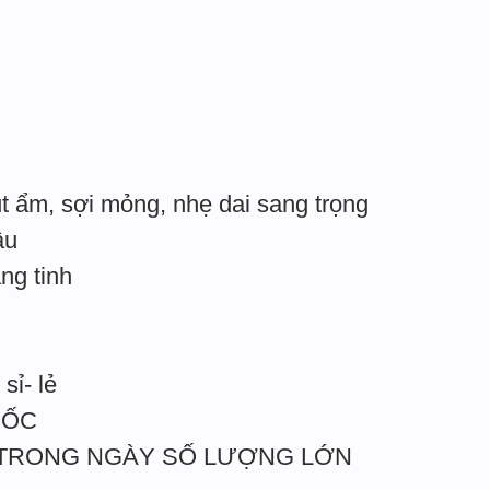
t ẩm, sợi mỏng, nhẹ dai sang trọng
âu
ắng tinh
sỉ- lẻ
UỐC
 TRONG NGÀY SỐ LƯỢNG LỚN