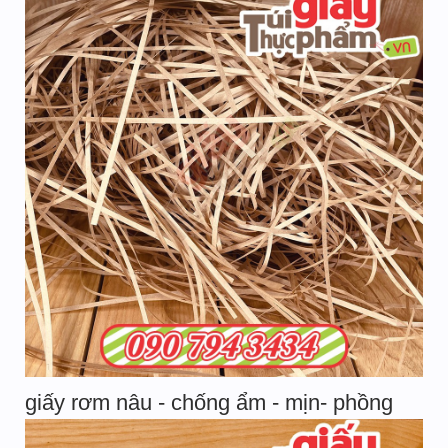
giấy rơm nâu - chống ẩm - mịn- phồng