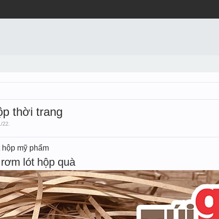
ộp thời trang
1/22
.
t hộp mỹ phẩm
rơm lót hộp quà