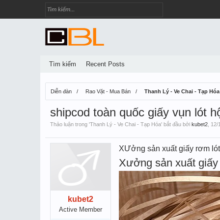
Tìm kiếm
Recent Posts
Diễn đàn
Rao Vặt - Mua Bán
Thanh Lý - Ve Chai - Tạp Hóa
shipcod toàn quốc giấy vụn lót h
Thảo luận trong '
Thanh Lý - Ve Chai - Tạp Hóa
' bắt đầu bởi
kubet2
,
12/
XƯởng sản xuất giấy rơm ló
Xưởng sản xuất giấy 
kubet2
Active Member