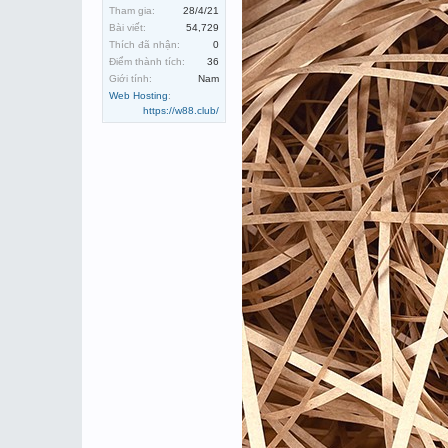
Tham gia:
28/4/21
Bài viết:
54,729
Thích đã nhận:
0
Điểm thành tích:
36
Giới tính:
Nam
Web Hosting
:
https://w88.club/