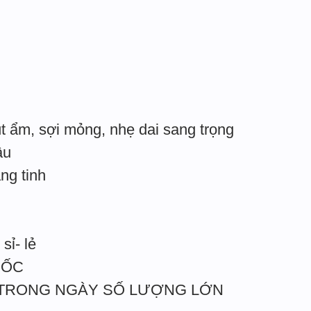
t ẩm, sợi mỏng, nhẹ dai sang trọng
âu
ắng tinh
sỉ- lẻ
UỐC
 TRONG NGÀY SỐ LƯỢNG LỚN