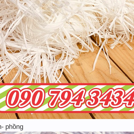
n- phồng