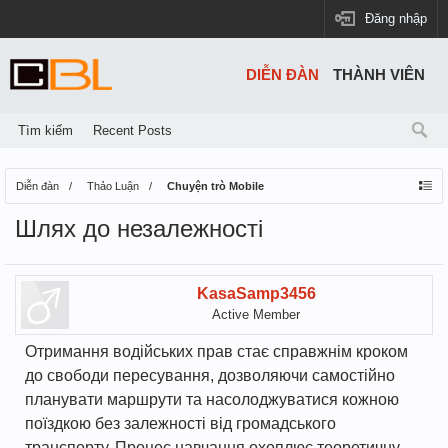
Đăng nhập
DIỄN ĐÀN
THÀNH VIÊN
Tìm kiếm
Recent Posts
Diễn đàn
Thảo Luận
Chuyện trò Mobile
Шлях до незалежності
KasaSamp3456
Active Member
Отримання водійських прав стає справжнім кроком
до свободи пересування, дозволяючи самостійно
планувати маршрути та насолоджуватися кожною
поїздкою без залежності від громадського
транспорту. Процес навчання охоплює теоретичну