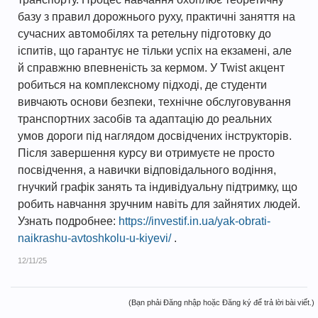
базу з правил дорожнього руху, практичні заняття на
сучасних автомобілях та ретельну підготовку до
іспитів, що гарантує не тільки успіх на екзамені, але
й справжню впевненість за кермом. У Twist акцент
робиться на комплексному підході, де студенти
вивчають основи безпеки, технічне обслуговування
транспортних засобів та адаптацію до реальних
умов дороги під наглядом досвідчених інструкторів.
Після завершення курсу ви отримуєте не просто
посвідчення, а навички відповідального водіння,
гнучкий графік занять та індивідуальну підтримку, що
робить навчання зручним навіть для зайнятих людей.
Узнать подробнее:
https://investif.in.ua/yak-obrati-
naikrashu-avtoshkolu-u-kiyevi/
.
12/11/25
(Bạn phải Đăng nhập hoặc Đăng ký để trả lời bài viết.)