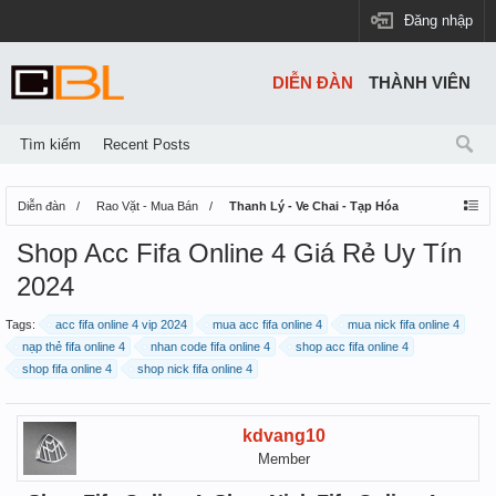
Đăng nhập
DIỄN ĐÀN
THÀNH VIÊN
Tìm kiếm
Recent Posts
Diễn đàn
Rao Vặt - Mua Bán
Thanh Lý - Ve Chai - Tạp Hóa
Shop Acc Fifa Online 4 Giá Rẻ Uy Tín
2024
Tags:
acc fifa online 4 vip 2024
mua acc fifa online 4
mua nick fifa online 4
nạp thẻ fifa online 4
nhan code fifa online 4
shop acc fifa online 4
shop fifa online 4
shop nick fifa online 4
kdvang10
Member