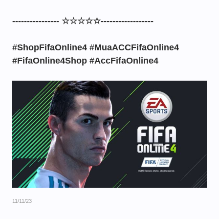
---------------- ☆☆☆☆☆------------------
#ShopFifaOnline4 #MuaACCFifaOnline4
#FifaOnline4Shop #AccFifaOnline4
11/11/23