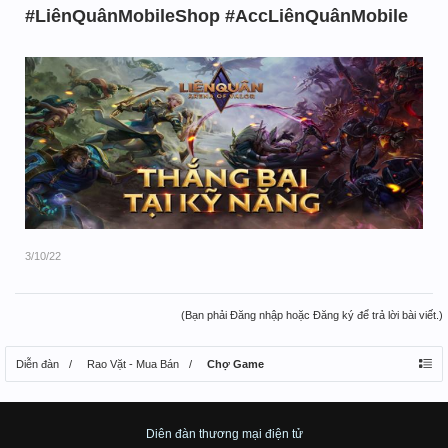
#LiênQuânMobileShop #AccLiênQuânMobile
3/10/22
(Bạn phải Đăng nhập hoặc Đăng ký để trả lời bài viết.)
Diễn đàn
Rao Vặt - Mua Bán
Chợ Game
Diên đàn thương mại điện tử