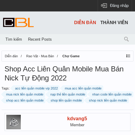
Đăng nhập
DIỄN ĐÀN
THÀNH VIÊN
Tìm kiếm
Recent Posts
Diễn đàn
Rao Vặt - Mua Bán
Chợ Game
Shop Acc Liên Quân Mobile Mua Bán
Nick Tự Động 2022
Tags:
acc liên quân mobile vip 2022
mua acc liên quân mobile
mua nick liên quân mobile
nạp thẻ liên quân mobile
nhan code liên quân mobile
shop acc liên quân mobile
shop liên quân mobile
shop nick liên quân mobile
kdvang5
Member