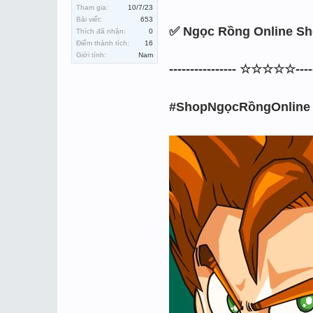
Tham gia:
10/7/23
Bài viết:
653
✅ Ngọc Rồng Online Sho
Thích đã nhận:
0
Điểm thành tích:
16
Giới tính:
Nam
---------------- ☆☆☆☆☆------
#ShopNgọcRồngOnline