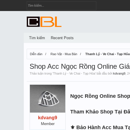
Tìm kiếm
Recent Posts
Diễn đàn
Rao Vặt - Mua Bán
Thanh Lý - Ve Chai - Tạp Hóa
Shop Acc Ngọc Rồng Online Giá
Thảo luận trong '
Thanh Lý - Ve Chai - Tạp Hóa
' bắt đầu bởi
kdvang9
,
2
Ngọc Rồng Online Shop 
Tham Khảo Shop Tại Đâ
kdvang9
Member
⚜️ Bảo Hành Acc Mua T