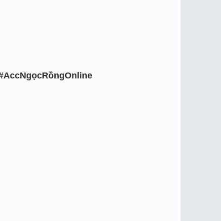
#AccNgọcRồngOnline