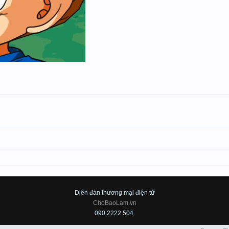
Diên đàn thương mại điện tử
ChoBaoLam.vn
090.2222.504.