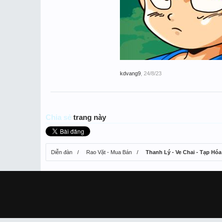
kdvang9
,
24/8/23
Chia sẻ
trang này
Diễn đàn
Rao Vặt - Mua Bán
Thanh Lý - Ve Chai - Tạp Hóa