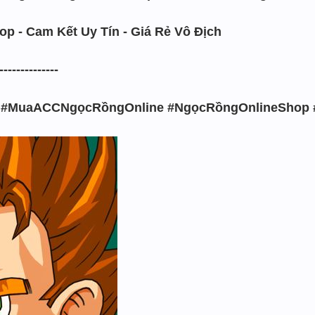
p - Cam Kết Uy Tín - Giá Rẻ Vô Địch
------------
 #MuaACCNgọcRồngOnline #NgọcRồngOnlineShop 