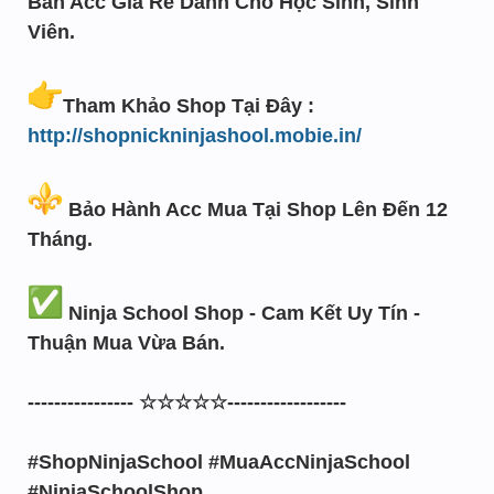
Bán Acc Giá Rẻ Dành Cho Học Sinh, Sinh
Viên.
Tham Khảo Shop Tại Đây :
http://shopnickninjashool.mobie.in/
Bảo Hành Acc Mua Tại Shop Lên Đến 12
Tháng.
Ninja School Shop - Cam Kết Uy Tín -
Thuận Mua Vừa Bán.
---------------- ☆☆☆☆☆------------------
#ShopNinjaSchool #MuaAccNinjaSchool
#NinjaSchoolShop