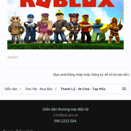
14/6/23
(Bạn phải Đăng nhập hoặc Đăng ký để trả lời bài viết.)
Diễn đàn
Rao Vặt - Mua Bán
Thanh Lý - Ve Chai - Tạp Hóa
Diên đàn thương mại điện tử
ChoBaoLam.vn
090.2222.504.