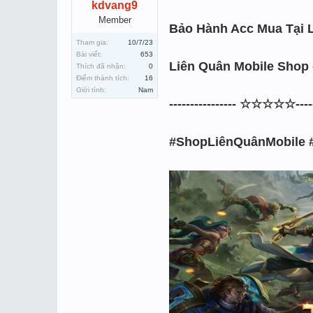
kdvang9
Member
Bảo Hành Acc Mua Tại 
Tham gia:
10/7/23
Bài viết:
653
Liên Quân Mobile Shop 
Thích đã nhận:
0
Điểm thành tích:
16
Giới tính:
Nam
---------------- ☆☆☆☆☆------
#ShopLiênQuânMobile 