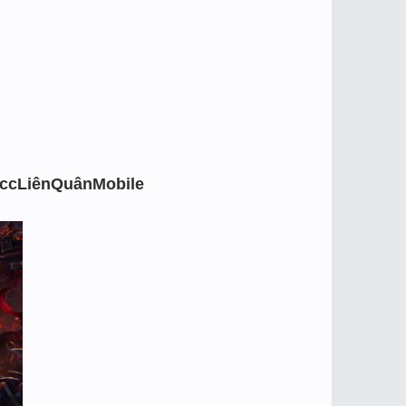
ccLiênQuânMobile