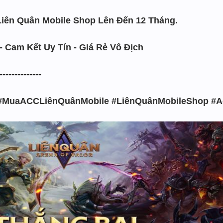
Liên Quân Mobile Shop Lên Đến 12 Tháng.
- Cam Kết Uy Tín - Giá Rẻ Vô Địch
------------
#MuaACCLiênQuânMobile #LiênQuânMobileShop #A