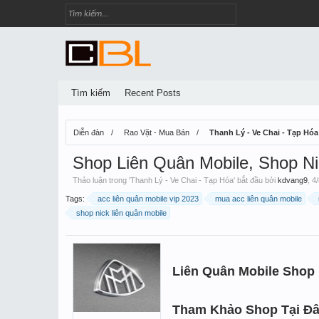
Tìm kiếm
Recent Posts
Diễn đàn
Rao Vặt - Mua Bán
Thanh Lý - Ve Chai - Tạp Hóa
Shop Liên Quân Mobile, Shop Ni
Thảo luận trong '
Thanh Lý - Ve Chai - Tạp Hóa
' bắt đầu bởi
kdvang9
,
4/
Tags:
acc liên quân mobile vip 2023
mua acc liên quân mobile
shop nick liên quân mobile
Liên Quân Mobile Shop 
Tham Khảo Shop Tại Đâ