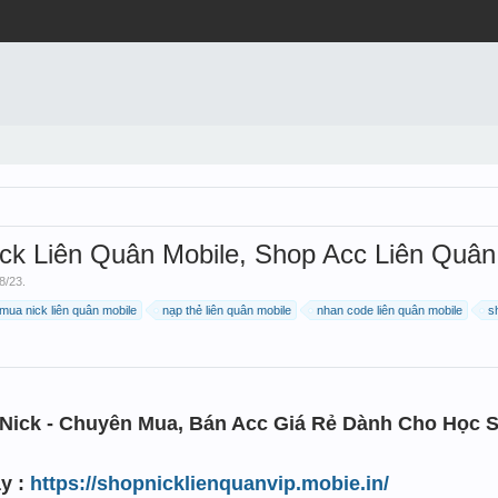
ck Liên Quân Mobile, Shop Acc Liên Quân
8/23
.
mua nick liên quân mobile
nạp thẻ liên quân mobile
nhan code liên quân mobile
s
Nick - Chuyên Mua, Bán Acc Giá Rẻ Dành Cho Học Si
y :
https://shopnicklienquanvip.mobie.in/