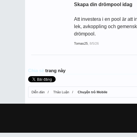
Skapa din drömpool idag
Att investera i en pool är att
lek, avkoppling och gemenskap
drömpool.
Tomas25
,
8/5/26
Chia sẻ
trang này
Diễn đàn
Thảo Luận
Chuyện trò Mobile