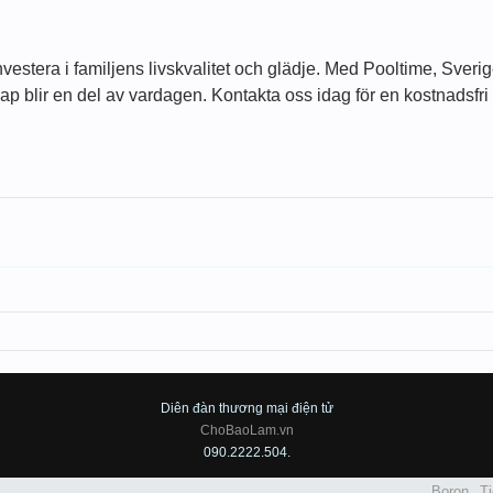
 investera i familjens livskvalitet och glädje. Med Pooltime, Sver
 blir en del av vardagen. Kontakta oss idag för en kostnadsfri k
Diên đàn thương mại điện tử
ChoBaoLam.vn
090.2222.504.
Boron
Ti