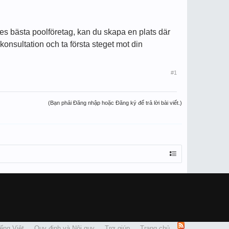
iges bästa poolföretag, kan du skapa en plats där
onsultation och ta första steget mot din
#1
(Bạn phải Đăng nhập hoặc Đăng ký để trả lời bài viết.)
ếng Việt
Quy định và Nội quy
Trợ giúp
Trang chủ