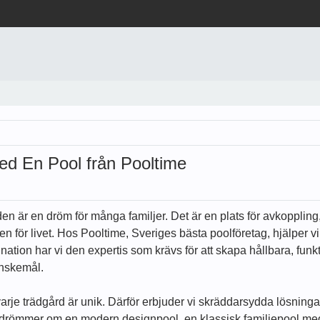
d En Pool från Pooltime
den är en dröm för många familjer. Det är en plats för avkoppli
 för livet. Hos Pooltime, Sveriges bästa poolföretag, hjälper v
ation har vi den expertis som krävs för att skapa hållbara, funkt
önskemål.
h varje trädgård är unik. Därför erbjuder vi skräddarsydda lösnin
 drömmer om en modern designpool, en klassisk familjepool med p