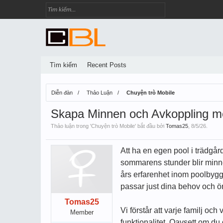
Tìm kiếm
Recent Posts
Diễn đàn
Thảo Luận
Chuyện trò Mobile
Skapa Minnen och Avkoppling me
Thảo luận trong '
Chuyện trò Mobile
' bắt đầu bởi
Tomas25
,
8/5/26
.
Att ha en egen pool i trädgår
sommarens stunder blir minnen
års erfarenhet inom poolbyggn
passar just dina behov och 
Tomas25
Vi förstår att varje familj oc
Member
funktionalitet. Oavsett om du