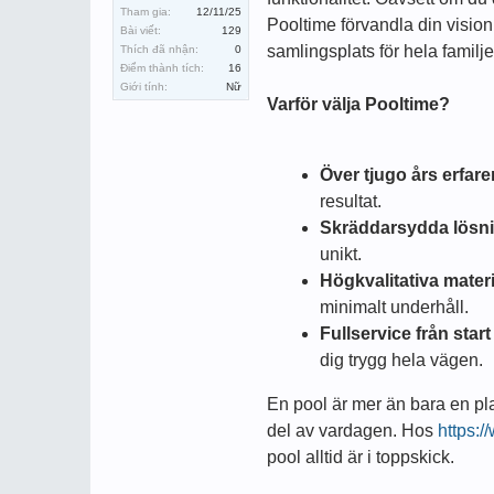
Tham gia:
12/11/25
Pooltime förvandla din vision 
Bài viết:
129
samlingsplats för hela familj
Thích đã nhận:
0
Điểm thành tích:
16
Giới tính:
Nữ
Varför välja Pooltime?
Över tjugo års erfare
resultat.
Skräddarsydda lösni
unikt.
Högkvalitativa materi
minimalt underhåll.
Fullservice från start 
dig trygg hela vägen.
En pool är mer än bara en pla
del av vardagen. Hos
https:
pool alltid är i toppskick.