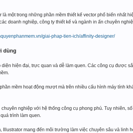
or là một trong những phần mềm thiết kế vector phổ biến nhất hiệ
các doanh nghiệp, công ty thiết kế và ngành in ấn chuyên nghiệ
anquyenphanmem.vn/giai-phap-tien-ich/affinity-designer/
i dùng
o diện hiện đại, trực quan và dễ làm quen. Các công cụ được s
mềm.
p phần mềm hoạt động mượt mà trên nhiều cấu hình máy tính kh
ện chuyên nghiệp với hệ thống công cụ phong phú. Tuy nhiên, số
quá trình làm quen.
, Illustrator mang đến môi trường làm việc chuyên sâu và linh h