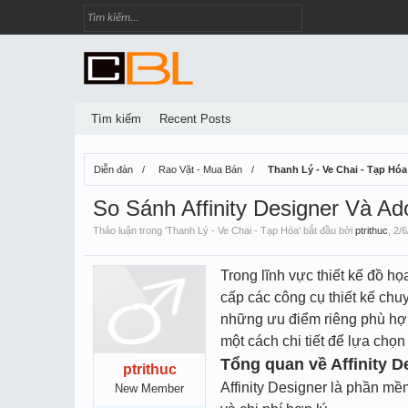
Tìm kiếm
Recent Posts
Diễn đàn
Rao Vặt - Mua Bán
Thanh Lý - Ve Chai - Tạp Hóa
So Sánh Affinity Designer Và A
Thảo luận trong '
Thanh Lý - Ve Chai - Tạp Hóa
' bắt đầu bởi
ptrithuc
,
2/6
Trong lĩnh vực thiết kế đồ h
cấp các công cụ thiết kế chu
những ưu điểm riêng phù hợp 
một cách chi tiết để lựa chọ
Tổng quan về Affinity D
ptrithuc
Affinity Designer là phần mề
New Member