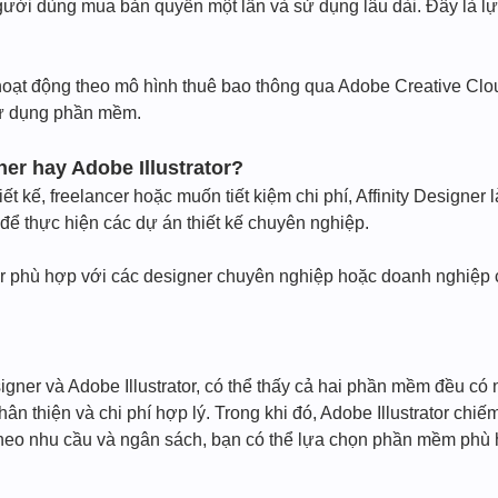
gười dùng mua bản quyền một lần và sử dụng lâu dài. Đây là lựa
 hoạt động theo mô hình thuê bao thông qua Adobe Creative Clo
sử dụng phần mềm.
ner hay Adobe Illustrator?
ết kế, freelancer hoặc muốn tiết kiệm chi phí, Affinity Designe
 để thực hiện các dự án thiết kế chuyên nghiệp.
ator phù hợp với các designer chuyên nghiệp hoặc doanh nghiệp
igner và Adobe Illustrator, có thể thấy cả hai phần mềm đều có 
thân thiện và chi phí hợp lý. Trong khi đó, Adobe Illustrator c
 theo nhu cầu và ngân sách, bạn có thể lựa chọn phần mềm phù 