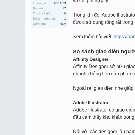
và chi phí hợp lý.
Tham gia:
10/11/23
Bài viết:
17
Thích đã nhận:
0
Trong khi đó, Adobe Illustrat
Điểm thành tích:
1
được sử dụng rộng rãi trong 
Giới tính:
Nam
Xem thêm bài viết:
https://b
So sánh giao diện ngườ
Affinity Designer
Affinity Designer sở hữu gia
nhanh chóng tiếp cận phần 
Ngoài ra, giao diện nhẹ giú
Adobe Illustrator
Adobe Illustrator có giao di
đầu cảm thấy khó khăn trong 
Đối với các designer lâu năm