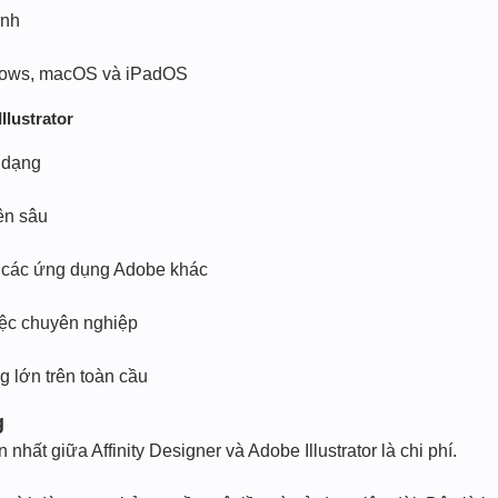
ịnh
dows, macOS và iPadOS
llustrator
a dạng
ên sâu
i các ứng dụng Adobe khác
việc chuyên nghiệp
 lớn trên toàn cầu
g
nhất giữa Affinity Designer và Adobe Illustrator là chi phí.