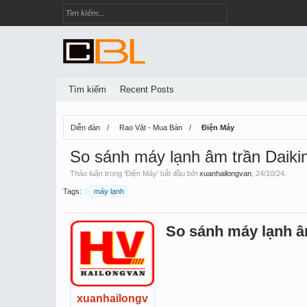
Tìm kiếm
Recent Posts
Diễn đàn
Rao Vặt - Mua Bán
Điện Máy
So sánh máy lạnh âm trần Daiki
Thảo luận trong '
Điện Máy
' bắt đầu bởi
xuanhailongvan
,
24/10/24
.
Tags:
máy lạnh
So sánh máy lạnh â
xuanhailongv