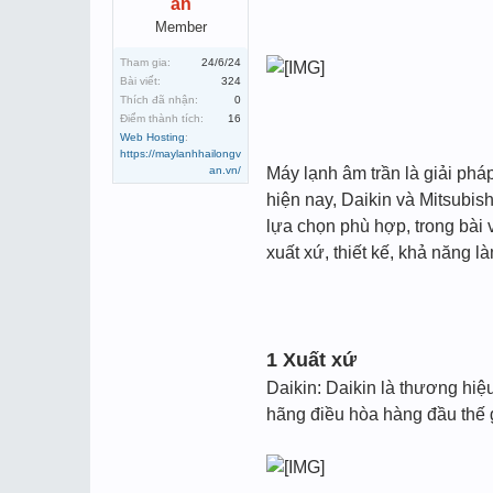
an
Member
Tham gia:
24/6/24
Bài viết:
324
Thích đã nhận:
0
Điểm thành tích:
16
Web Hosting
:
https://maylanhhailongv
an.vn/
Máy lạnh âm trần là giải ph
hiện nay, Daikin và Mitsubis
lựa chọn phù hợp, trong bài 
xuất xứ, thiết kế, khả năng 
1 Xuất xứ
Daikin: Daikin là thương hiệ
hãng điều hòa hàng đầu thế g