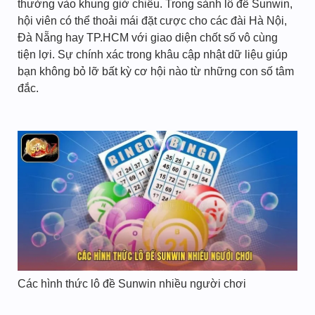
thưởng vào khung giờ chiều. Trong sảnh lô đề Sunwin,
hội viên có thể thoải mái đặt cược cho các đài Hà Nội,
Đà Nẵng hay TP.HCM với giao diện chốt số vô cùng
tiện lợi. Sự chính xác trong khâu cập nhật dữ liệu giúp
bạn không bỏ lỡ bất kỳ cơ hội nào từ những con số tâm
đắc.
Các hình thức lô đề Sunwin nhiều người chơi