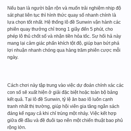
Nếu bạn là người bận rộn và muốn trải nghiệm nhịp độ
sát phạt liên tục thì hình thức quay số nhanh chính là
lựa chọn tốt nhất. Hệ thống lô đề Sunwin vận hành các
phiên quay thưởng chỉ trong 1 giây đến 5 phút, cho
phép lô thủ chốt số và nhận tiền hỏa tốc. Sự hối hả này
mang lại cảm giác phấn khích tột độ, giúp bạn bứt phá
lợi nhuận nhanh chóng qua hàng trăm phiên cược mỗi
ngày.
Cách chơi này tập trung vào việc dự đoán chính xác các
con số sẽ xuất hiện ở giải đặc biệt hoặc toàn bộ bảng
kết quả. Tại lô đề Sunwin, tỷ lệ ăn bao lô luôn cạnh
tranh nhất thị trường, giúp hội viên gia tăng ngân sách
đáng kể ngay cả khi chỉ trúng một nháy. Việc kết hợp
giữa đề đầu và đề đuôi tạo nên một chiến thuật bao phủ
rộng lớn.