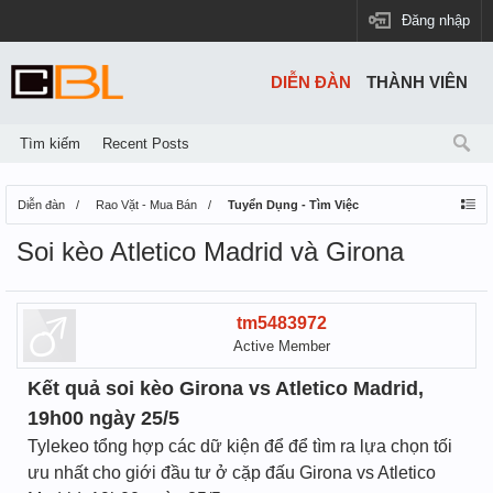
Đăng nhập
DIỄN ĐÀN
THÀNH VIÊN
Tìm kiếm
Recent Posts
Diễn đàn
Rao Vặt - Mua Bán
Tuyển Dụng - Tìm Việc
Soi kèo Atletico Madrid và Girona
tm5483972
Active Member
Kết quả soi kèo Girona vs Atletico Madrid,
19h00 ngày 25/5
Tylekeo tổng hợp các dữ kiện để để tìm ra lựa chọn tối
ưu nhất cho giới đầu tư ở cặp đấu Girona vs Atletico