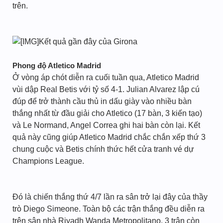
trên.
Kết quả gần đây của Girona
Phong độ Atletico Madrid
Ở vòng áp chót diễn ra cuối tuần qua, Atletico Madrid
vùi dập Real Betis với tỷ số 4-1. Julian Alvarez lập cú
đúp để trở thành cầu thủ in dấu giày vào nhiều bàn
thắng nhất từ đầu giải cho Atletico (17 bàn, 3 kiến tạo)
và Le Normand, Angel Correa ghi hai bàn còn lại. Kết
quả này cũng giúp Atletico Madrid chắc chắn xếp thứ 3
chung cuộc và Betis chính thức hết cửa tranh vé dự
Champions League.
Đó là chiến thắng thứ 4/7 lần ra sân trở lại đây của thầy
trò Diego Simeone. Toàn bộ các trận thắng đều diễn ra
trên sân nhà Riyadh Wanda Metropolitano. 3 trận còn