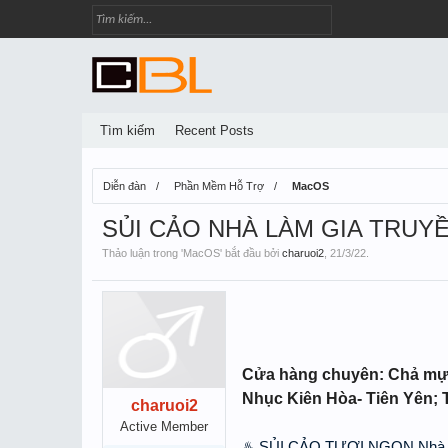
Tìm kiếm
Recent Posts
Diễn đàn
Phần Mềm Hỗ Trợ
MacOS
SỦI CẢO NHÀ LÀM GIA TRUY
Thảo luận trong '
MacOS
' bắt đầu bởi
charuoi2
,
21/3/22
.
Cửa hàng chuyên: Chả mực
Nhục Kiên Hòa- Tiên Yên; 
charuoi2
Active Member
♨️ SỦI CẢO TƯƠI NGON Nhà Làm