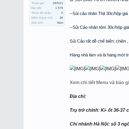
Tham gia:
29/5/21
Bài viết:
1,579
--Sủi cảo nhân Thịt 30c/hộp gi
Thích đã nhận:
0
Điểm thành tích:
36
Giới tính:
Nam
--Sủi Cảo nhân tôm 30c/hộp gi
Sủi Cảo rất dễ chế biến: chiên ,
Hàng nhà làm và là hàng mới tr
Xem chi tiết Menu và báo 
Địa chỉ:
Trụ trở chính: Ki- ốt 36-3
Chi nhánh Hà Nội: số 3 ng