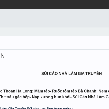
ỀN
SỦI CẢO NHÀ LÀM GIA TRUYỀN
 Thoan Hạ Long; Mắm tép- Ruốc tôm tép Bà Chanh; Nem c
Thịt trâu gác bếp- Nạp xưởng hun khói- Sủi Cảo Nhà Làm G
 Gia Truyền Sủi cảo tươi làm trong ngày :