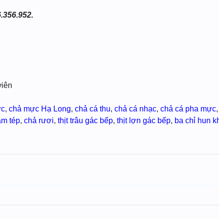
.356.952.
viên
ực
,
chả mực Hạ Long
,
chả cá thu
,
chả cá nhạc
,
chả cá pha mực
m tép
,
chả rươi
,
thịt trâu gác bếp
,
thịt lợn gác bếp
,
ba chỉ hun k