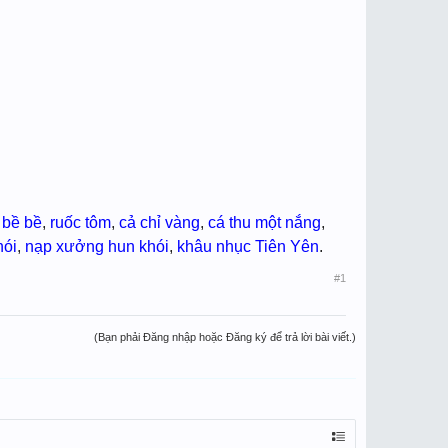
,
bề bề
,
ruốc tôm
,
cả chỉ vàng
,
cá thu một nắng
,
hói
,
nạp xưởng hun khói
,
khâu nhục Tiên Yên
.
#1
(Bạn phải Đăng nhập hoặc Đăng ký để trả lời bài viết.)