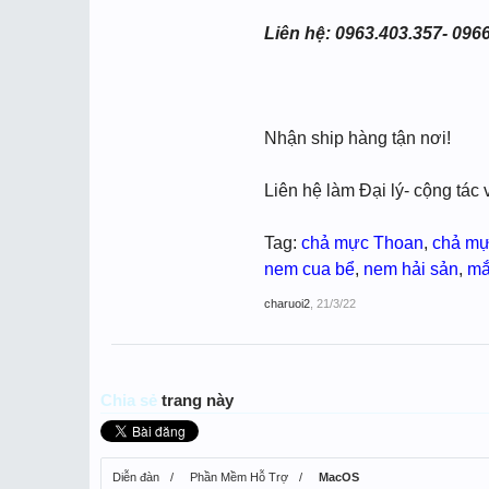
Liên hệ: 0963.403.357- 0966
Nhận ship hàng tận nơi!
Liên hệ làm Đại lý- cộng tác 
Tag:
chả mực Thoan
,
chả m
nem cua bể
,
nem hải sản
,
mắ
charuoi2
,
21/3/22
Chia sẻ
trang này
Diễn đàn
Phần Mềm Hỗ Trợ
MacOS