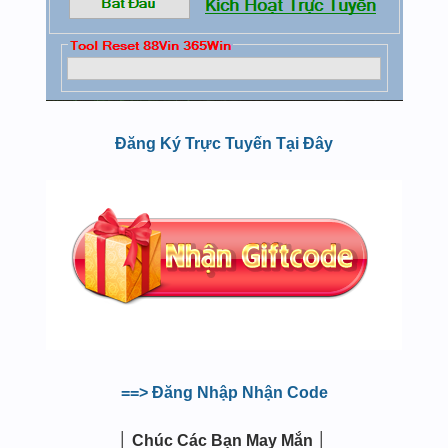
Đăng Ký Trực Tuyến Tại Đây
==> Đăng Nhập Nhận Code
│ Chúc Các Bạn May Mắn │ ​