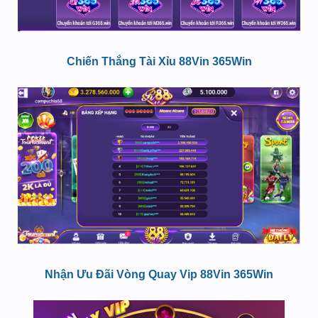
Chiến Thắng Tài Xỉu 88Vin 365Win
Nhận Ưu Đãi Vòng Quay Vip 88Vin 365Win