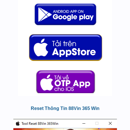
Reset Thông Tin 88Vin 365 Win