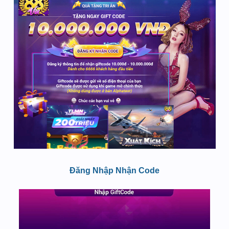
Đăng Nhập Nhận Code