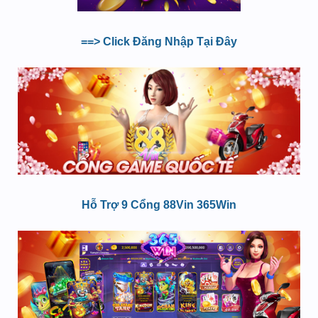
==> Click Đăng Nhập Tại Đây
Hỗ Trợ 9 Cổng 88Vin 365Win