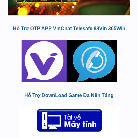
Hỗ Trợ OTP APP VinChat Telesafe 88Vin 365Win
Hỗ Trợ DownLoad Game Đa Nền Tảng