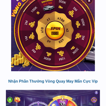
Nhận Phần Thưởng Vòng Quay May Mắn Cực Vip