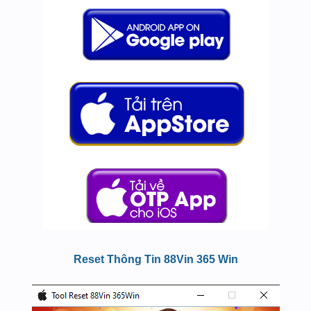
Reset Thông Tin 88Vin 365 Win