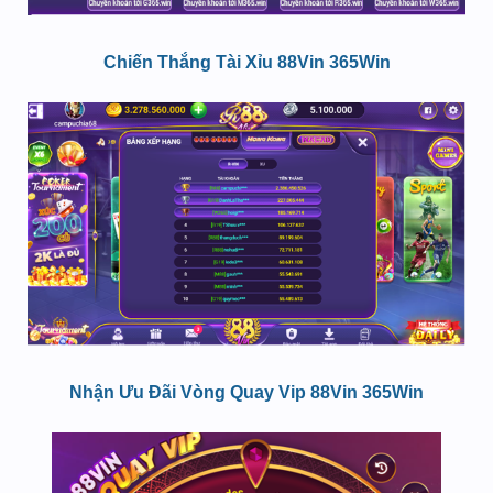
Chiến Thắng Tài Xỉu 88Vin 365Win
Nhận Ưu Đãi Vòng Quay Vip 88Vin 365Win