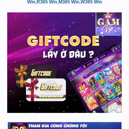
Win,R365 Win,M365 Win,W365 Win