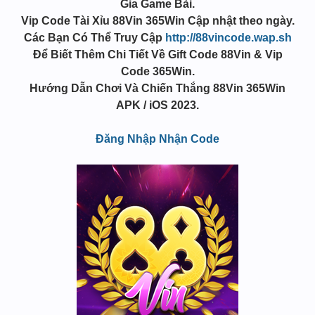
Gia Game Bài.
Vip Code Tài Xỉu 88Vin 365Win Cập nhật theo ngày.
Các Bạn Có Thể Truy Cập
http://88vincode.wap.sh
Để Biết Thêm Chi Tiết Về Gift Code 88Vin & Vip
Code 365Win.
Hướng Dẫn Chơi Và Chiến Thắng 88Vin 365Win
APK / iOS 2023.
Đăng Nhập Nhận Code