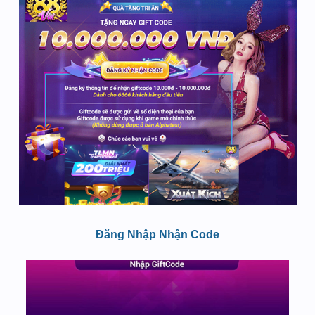
Đăng Nhập Nhận Code