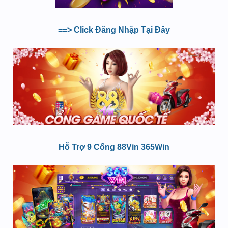
==> Click Đăng Nhập Tại Đây
Hỗ Trợ 9 Cổng 88Vin 365Win