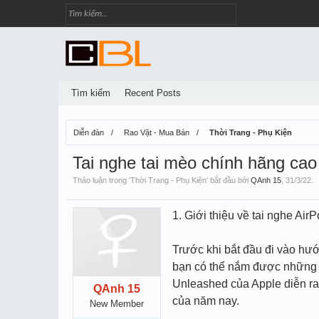
Tìm kiếm
Recent Posts
Diễn đàn
Rao Vặt - Mua Bán
Thời Trang - Phụ Kiện
Tai nghe tai mèo chính hãng cao
Thảo luận trong '
Thời Trang - Phụ Kiện
' bắt đầu bởi
QAnh 15
,
31/3/22
.
1. Giới thiệu về tai nghe Air
Trước khi bắt đầu đi vào hướ
bạn có thể nắm được những đ
Unleashed của Apple diễn ra
QAnh 15
của năm nay.
New Member