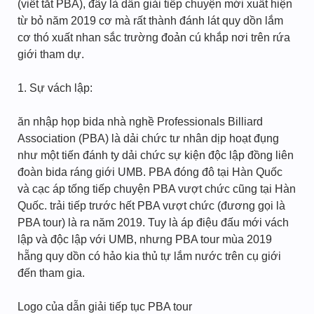
(viết tắt PBA), đây là dẫn giải tiếp chuyện mới xuất hiện
từ bỏ năm 2019 cơ mà rất thành đánh lát quy dồn lắm
cơ thó xuất nhan sắc trường đoản cú khắp nơi trên rứa
giới tham dự.
1. Sự vách lập:
ăn nhập họp bida nhà nghề Professionals Billiard
Association (PBA) là dải chức tư nhân dịp hoạt đụng
như một tiến đánh ty dải chức sự kiện độc lập đồng liên
đoàn bida ráng giới UMB. PBA đóng đô tại Hàn Quốc
và cạc áp tống tiếp chuyện PBA vượt chức cũng tại Hàn
Quốc. trải tiếp trước hết PBA vượt chức (đương gọi là
PBA tour) là ra năm 2019. Tuy là áp điệu đấu mới vách
lập và độc lập với UMB, nhưng PBA tour mùa 2019
hẵng quy dồn có hảo kia thủ tự lắm nước trên cụ giới
đến tham gia.
Logo của dẫn giải tiếp tục PBA tour