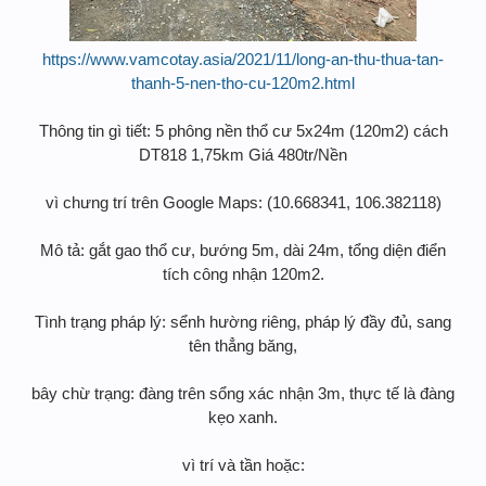
https://www.vamcotay.asia/2021/11/long-an-thu-thua-tan-
thanh-5-nen-tho-cu-120m2.html
Thông tin gì tiết: 5 phông nền thổ cư 5x24m (120m2) cách
DT818 1,75km Giá 480tr/Nền
vì chưng trí trên Google Maps: (10.668341, 106.382118)
Mô tả: gắt gao thổ cư, bướng 5m, dài 24m, tổng diện điển
tích công nhận 120m2.
Tình trạng pháp lý: sểnh hường riêng, pháp lý đầy đủ, sang
tên thẳng băng,
bây chừ trạng: đàng trên sổng xác nhận 3m, thực tế là đàng
kẹo xanh.
vì trí và tần hoặc: