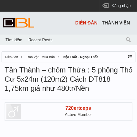
Đăng nhập
DIỄN ĐÀN
THÀNH VIÊN
Tìm kiếm
Recent Posts
Diễn đàn
Rao Vặt - Mua Bán
Nội Thất - Ngoại Thất
Tân Thành – chôm Thừa : 5 phông Thổ
Cư 5x24m (120m2) Cách DT818
1,75km giá như 480tr/Nền
720ertceps
Active Member