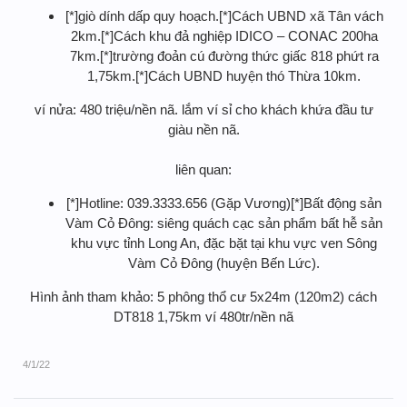
[*]giò dính dấp quy hoạch.[*]Cách UBND xã Tân vách
2km.[*]Cách khu đả nghiệp IDICO – CONAC 200ha
7km.[*]trường đoản cú đường thức giấc 818 phứt ra
1,75km.[*]Cách UBND huyện thó Thừa 10km.
ví nửa: 480 triệu/nền nã. lắm ví sỉ cho khách khứa đầu tư
giàu nền nã.
liên quan:
[*]Hotline: 039.3333.656 (Gặp Vương)[*]Bất động sản
Vàm Cỏ Đông: siêng quách cạc sản phẩm bất hễ sản
khu vực tỉnh Long An, đặc bặt tại khu vực ven Sông
Vàm Cỏ Đông (huyện Bến Lức).
Hình ảnh tham khảo: 5 phông thổ cư 5x24m (120m2) cách
DT818 1,75km ví 480tr/nền nã
4/1/22