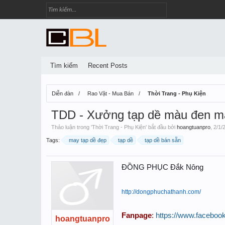
Tìm kiếm
Recent Posts
Diễn đàn
Rao Vặt - Mua Bán
Thời Trang - Phụ Kiện
TDD - Xưởng tạp dề màu đen m
Thảo luận trong '
Thời Trang - Phụ Kiện
' bắt đầu bởi
hoangtuanpro
,
2/1/
Tags:
may tạp dề đẹp
tạp dề
tạp dề bán sẵn
ĐỒNG PHỤC Đắk Nông
http://dongphuchathanh.com/
Fanpage
:
https://www.facebo
hoangtuanpro