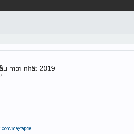
ẫu mới nhất 2019
22
.
ok.com/maytapde