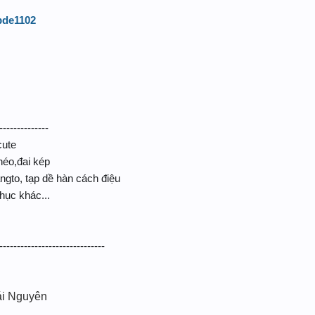
apde1102
--------------
cute
héo,đai kép
gto, tạp dề hàn cách điệu
hục khác...
------------------------------
ái Nguyên