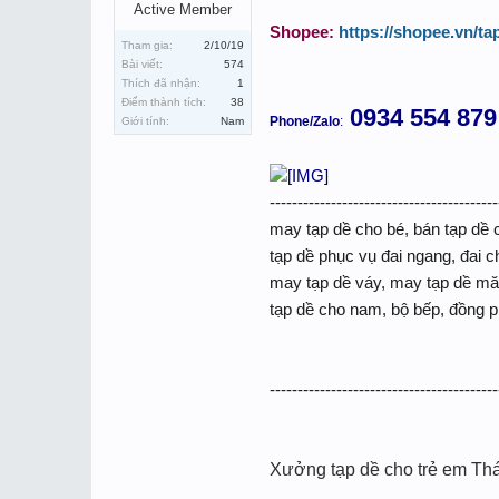
Active Member
Shopee:
https://shopee.vn/t
Tham gia:
2/10/19
Bài viết:
574
Thích đã nhận:
1
Điểm thành tích:
38
0934 554 879
Phone/Zalo
:
Giới tính:
Nam
-----------------------------------------
may tạp dề cho bé, bán tạp dề 
tạp dề phục vụ đai ngang, đai c
may tạp dề váy, may tạp dề măn
tạp dề cho nam, bộ bếp, đồng p
-----------------------------------------
Xưởng tạp dề cho trẻ em Th