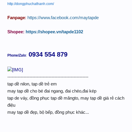
http://dongphuchathanh.com/
Fanpage
:
https://www.facebook.com/maytapde
Shopee:
https://shopee.vn/tapde1102
0934 554 879
Phone/Zalo
:
-------------------------------------------------------
tạp dề nilon, tạp dề trẻ em
may tạp dề cho bé đai ngang, đai chéo,đai kép
tạp de váy, đồng phục tạp dề măngto, may tạp dề giá rẻ cách
điệu
may tạp dề đẹp, bộ bếp, đồng phục khác...