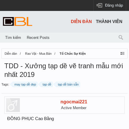
Đăng nhập
DIỄN ĐÀN
THÀNH VIÊN
Tìm kiếm
Recent Posts
Diễn đàn
Rao Vặt - Mua Bán
Tổ Chức Sự Kiện
TDD - Xưởng tạp dề vẽ tranh mẫu mới
nhất 2019
Tags:
may tạp dề đẹp
tạp dề
tạp dề bán sẵn
ngocmai221
Active Member
ĐỒNG PHỤC Cao Bằng