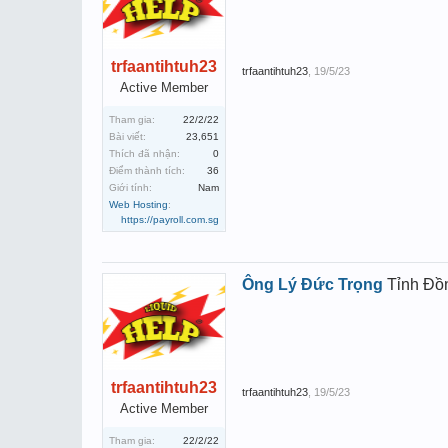
trfaantihtuh23
trfaantihtuh23
,
19/5/23
Active Member
Tham gia:
22/2/22
Bài viết:
23,651
Thích đã nhận:
0
Điểm thành tích:
36
Giới tính:
Nam
Web Hosting
:
https://payroll.com.sg
Ông Lý Đức Trọng
Tỉnh Đồ
trfaantihtuh23
trfaantihtuh23
,
19/5/23
Active Member
Tham gia:
22/2/22