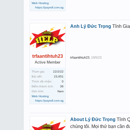
Web Hosting
:
https://payroll.com.sg
Anh Lý Đức Trọng
Tỉnh Gia
trfaantihtuh23
trfaantihtuh23
,
19/5/23
Active Member
Tham gia:
22/2/22
Bài viết:
23,651
Thích đã nhận:
0
Điểm thành tích:
36
Giới tính:
Nam
Web Hosting
:
https://payroll.com.sg
About Lý Đức Trọng
Tỉnh Q
chúng tôi. Mọi thứ bạn cần 