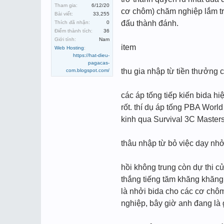
Tham gia:
6/12/20
cơ chôm) chăm nghiệp lắm trạ
Bài viết:
33,255
đấu thành đánh.
Thích đã nhận:
0
Điểm thành tích:
36
Giới tính:
Nam
item
Web Hosting
:
https://hat-dieu-
pagacas-
thu gia nhập từ tiền thưởng c
com.blogspot.com/
các áp tống tiếp kiến bida h
rốt. thí dụ áp tống PBA Wor
kinh qua Survival 3C Masters
thâu nhập từ bỏ việc dạy nhở
hồi không trung còn dự thi c
thắng tiếng tăm khăng khăng
là nhởi bida cho các cơ chô
nghiệp, bây giờ anh đang là