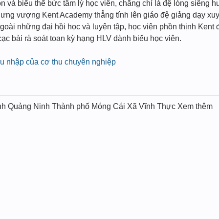
 và biếu thế bức tâm lý học viên, chẳng chỉ là đệ lóng siêng 
hưng vượng Kent Academy thẳng tính lên giáo đệ giảng dạy xuyê
goài những đại hồi học và luyện tập, học viện phồn thịnh Kent 
cạc bài rà soát toan kỳ hạng HLV dành biếu học viên.
hu nhập của cơ thu chuyên nghiệp
nh Quảng Ninh Thành phố Móng Cái Xã Vĩnh Thực Xem thêm