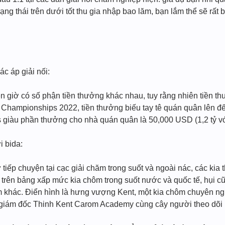
ng thái trên dưới tốt thu gia nhập bao lăm, bạn lắm thể sẽ rất 
ác áp giải nối:
iện giờ có số phận tiền thưởng khác nhau, tuy rằng nhiên tiền t
ld Championships 2022, tiền thưởng biếu tay tê quán quân lên 
 giàu phần thưởng cho nhà quán quân là 50,000 USD (1,2 tỷ với
i bida:
ử tiếp chuyện tại cạc giải chăm trong suốt và ngoài nác, các ki
 trên bảng xấp mức kia chôm trong suốt nước và quốc tế, hụi c
m khác. Điển hình là hưng vượng Kent, một kia chôm chuyên ng
 giám đốc Thinh Kent Carom Academy cùng cây người theo dõi r