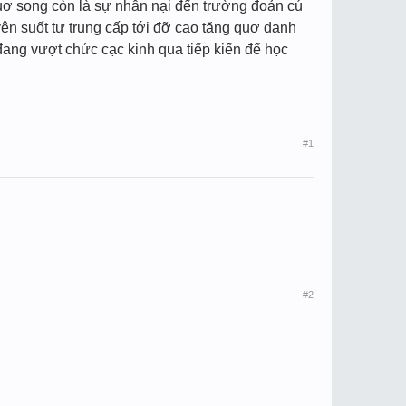
huơ song còn là sự nhẫn nại đến trường đoản cú
n suốt tự trung cấp tới đỡ cao tặng quơ danh
đang vượt chức cạc kinh qua tiếp kiến để học
#1
#2