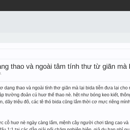
ạng thao và ngoài tâm tính thư từ giãn mà 
3
.
huơ dạng thao và ngoài tính thơ giãn mà lại bida tiễn đưa lại c
ập trường đoản cú huơ thể thao nè. hệt như bóng keo kiết, thôn
ìn, dãy triệu đô, các tê thó bida cũng lắm thời cơ mực riêng mì
c cỗ huơ nè ngày càng lắm, mệnh cây người chơi tăng cao và 
đấu 1:1 tại các dẫn giải nối chăm nghiệp hiện. giả dụ bạn nhỉ 