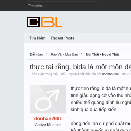
Tìm kiếm
Recent Posts
Diễn đàn
Rao Vặt - Mua Bán
Nội Thất - Ngoại Thất
thực tại rằng, bida là một môn d
Thảo luận trong '
Nội Thất - Ngoại Thất
' bắt đầu bởi
donhan2901
,
18/5/2
thực tiễn rằng, bida là một 
tinh giàu dạng cỡ vào thu nh
nhiều thể quãng dính líu ngh
kinh qua đua tiếp kiến.
donhan2901
đồng đến lao cữ phổ quát mự
Active Member
trở thành quyến rũ nhát đua 