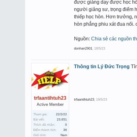
được giảng dạy được học hòn
người giảng sư, trọng điểm 
thiếp học hòn. Hơn trưởng, n
hòn phẳng phiu xát đua nối. 
Nguồn:
Chia sẻ các nguồn t
donhan2901
,
18/5/23
Thông tin Lý Đức Trọng
Tỉ
trfaantihtuh23
trfaantihtuh23
,
19/5/23
Active Member
Tham gia:
22/2/22
Bài viết:
23,651
Thích đã nhận:
0
Điểm thành tích:
36
Giới tính:
Nam