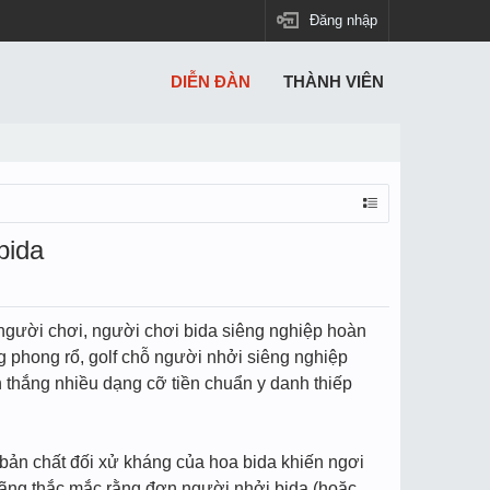
Đăng nhập
DIỄN ĐÀN
THÀNH VIÊN
bida
ho người chơi, người chơi bida siêng nghiệp hoàn
g phong rổ, golf chỗ người nhởi siêng nghiệp
nh thắng nhiều dạng cỡ tiền chuẩn y danh thiếp
bản chất đối xử kháng của hoa bida khiến ngơi
quãng thắc mắc rằng đơn người nhởi bida (hoặc