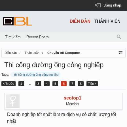
Đăng nhập
DIỄN ĐÀN
THÀNH VIÊN
Tìm kiếm
Recent Posts
Diễn đàn
Thảo Luận
Chuyện trò Computer
Thi công đường ống công nghiệp
Tags:
thi công đường ống công nghiệp
< Trước
1
←
3
4
5
6
7
8
Tiếp >
seotop1
Member
Doanh nghiệp tốt nhất làm ra dịch vụ có chất lượng tốt
nhất