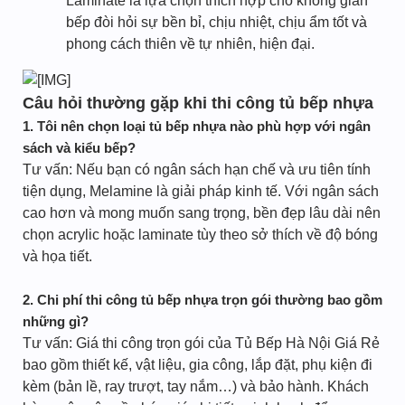
Laminate là lựa chọn thích hợp cho không gian
bếp đòi hỏi sự bền bỉ, chịu nhiệt, chịu ẩm tốt và
phong cách thiên về tự nhiên, hiện đại.
Câu hỏi thường gặp khi thi công tủ bếp nhựa
1. Tôi nên chọn loại tủ bếp nhựa nào phù hợp với ngân
sách và kiểu bếp?
Tư vấn: Nếu bạn có ngân sách hạn chế và ưu tiên tính
tiện dụng, Melamine là giải pháp kinh tế. Với ngân sách
cao hơn và mong muốn sang trọng, bền đẹp lâu dài nên
chọn acrylic hoặc laminate tùy theo sở thích về độ bóng
và họa tiết.
2. Chi phí thi công tủ bếp nhựa trọn gói thường bao gồm
những gì?
Tư vấn: Giá thi công trọn gói của Tủ Bếp Hà Nội Giá Rẻ
bao gồm thiết kế, vật liệu, gia công, lắp đặt, phụ kiện đi
kèm (bản lề, ray trượt, tay nắm…) và bảo hành. Khách