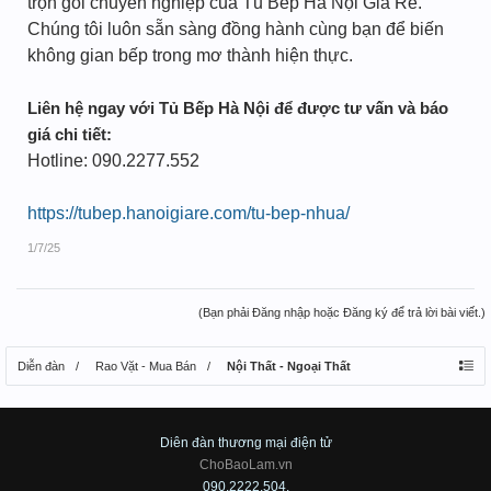
trọn gói chuyên nghiệp của Tủ Bếp Hà Nội Giá Rẻ.
Chúng tôi luôn sẵn sàng đồng hành cùng bạn để biến
không gian bếp trong mơ thành hiện thực.
Liên hệ ngay với Tủ Bếp Hà Nội để được tư vấn và báo
giá chi tiết:
Hotline: 090.2277.552
https://tubep.hanoigiare.com/tu-bep-nhua/
1/7/25
(Bạn phải Đăng nhập hoặc Đăng ký để trả lời bài viết.)
Diễn đàn
Rao Vặt - Mua Bán
Nội Thất - Ngoại Thất
Diên đàn thương mại điện tử
ChoBaoLam.vn
090.2222.504.