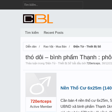
Tìm kiếm
Recent Posts
Diễn đàn
Rao Vặt - Mua Bán
Điện Tử - Thiết Bị Số
thó dôi – bình phẩm Thạnh : p
Thảo luận trong '
Điện Tử - Thiết Bị Số
' bắt đầu bởi
720ertceps
,
30/12/2
Nền Thổ Cư 6x25m (140
Cần bán 4 nền thổ cư 6x25m, 5
720ertceps
UBND xã bình phẩm Thạnh 1km, 
Active Member