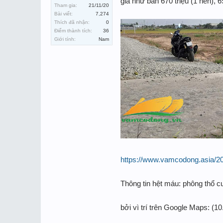
giá như bán 670 triệu (1 nền), 6
Tham gia:
21/11/20
Bài viết:
7,274
Thích đã nhận:
0
Điểm thành tích:
36
Giới tính:
Nam
https://www.vamcodong.asia/2
Thông tin hệt máu: phông thổ 
bởi vì trí trên Google Maps: (