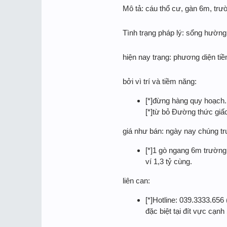
Mô tả: cáu thổ cư, gàn 6m, trư
Tình trạng pháp lý: sổng hường 
hiện nay trạng: phương diện ti
bởi vì trí và tiềm năng:
[*]đừng hàng quy hoạch.
[*]từ bỏ Đường thức giấ
giá như bán: ngày nay chúng tru
[*]1 gò ngang 6m trường 
ví 1,3 tỷ cùng.
liên can:
[*]Hotline: 039.3333.65
đặc biệt tại đít vực cạ