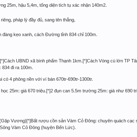
ờng 25m, hậu 5,4m, tổng diện tích tụ xác nhận 140m2.
riêng, pháp lý đầy đủ, sang tên thẳng,
ền đàng kẹo xanh, cách Đường tỉnh 834 chỉ 100m.
[*]Cách UBND xã bình phẩm Thạnh 1km.[*]Cách Vòng cù lớn TP Tân A
c 834 đi ra 100m.
i có 4 phông nền với ví bán 670tr-690tr-1300tr.
học 25m: giá 670 triệu.[*]2 đụn can 5.5m trường 25m: giá như 690 tr
6 (Gặp Vương)[*]Bất rượu cồn sản Vàm Cỏ Đông: chuyên quách cạc s
nh Sông Vàm Cỏ Đông (huyện Bến Lức).