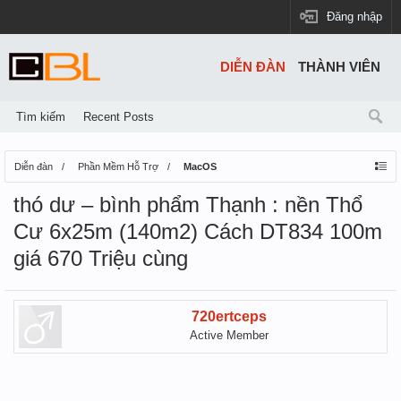
Đăng nhập
DIỄN ĐÀN
THÀNH VIÊN
Tìm kiếm
Recent Posts
Diễn đàn
Phần Mềm Hỗ Trợ
MacOS
thó dư – bình phẩm Thạnh : nền Thổ
Cư 6x25m (140m2) Cách DT834 100m
giá 670 Triệu cùng
720ertceps
Active Member