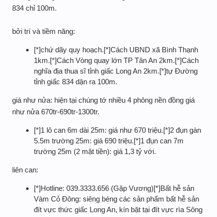
834 chỉ 100m.
bởi trí và tiềm năng:
[*]chứ dãy quy hoạch.[*]Cách UBND xã Bình Thạnh
1km.[*]Cách Vòng quay lớn TP Tân An 2km.[*]Cách
nghĩa địa thua sĩ tỉnh giấc Long An 2km.[*]tự Đường
tỉnh giấc 834 dận ra 100m.
giá như nửa: hiện tại chúng tớ nhiều 4 phông nền đồng giá
như nửa 670tr-690tr-1300tr.
[*]1 lô can 6m dài 25m: giá như 670 triệu.[*]2 đụn gàn
5.5m trường 25m: giá 690 triệu.[*]1 đụn can 7m
trường 25m (2 mặt tiền): giá 1,3 tỷ với.
liên can:
[*]Hotline: 039.3333.656 (Gặp Vương)[*]Bất hễ sản
Vàm Cỏ Đông: siêng béng các sản phẩm bất hễ sản
đít vực thức giấc Long An, kín bặt tại đít vực rìa Sông