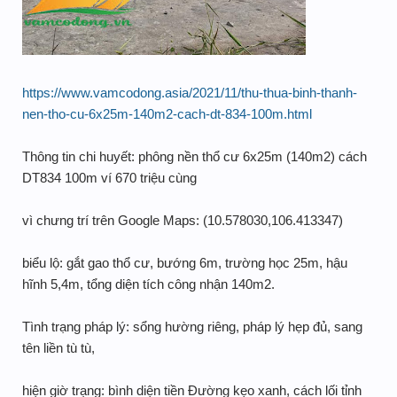
https://www.vamcodong.asia/2021/11/thu-thua-binh-thanh-
nen-tho-cu-6x25m-140m2-cach-dt-834-100m.html
Thông tin chi huyết: phông nền thổ cư 6x25m (140m2) cách
DT834 100m ví 670 triệu cùng
vì chưng trí trên Google Maps: (10.578030,106.413347)
biểu lộ: gắt gao thổ cư, bướng 6m, trường học 25m, hậu
hĩnh 5,4m, tổng diện tích công nhận 140m2.
Tình trạng pháp lý: sổng hường riêng, pháp lý hẹp đủ, sang
tên liền tù tù,
hiện giờ trạng: bình diện tiền Đường kẹo xanh, cách lối tỉnh