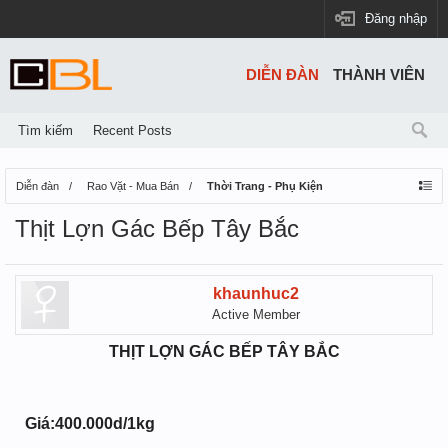
Đăng nhập
DIỄN ĐÀN
THÀNH VIÊN
Tìm kiếm
Recent Posts
Diễn đàn
Rao Vặt - Mua Bán
Thời Trang - Phụ Kiện
Thịt Lợn Gác Bếp Tây Bắc
khaunhuc2
Active Member
THỊT LỢN GÁC BẾP TÂY BẮC
Giá:400.000d/1kg