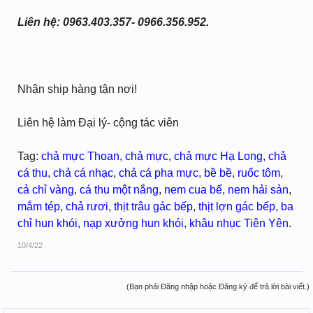
Liên hệ: 0963.403.357- 0966.356.952.
Nhận ship hàng tận nơi!
Liên hệ làm Đại lý- cộng tác viên
Tag:
chả mực Thoan
,
chả mực
,
chả mực Hạ Long
,
chả
cá thu
,
chả cá nhạc
,
chả cá pha mực
,
bề bề
,
ruốc tôm
,
cả chỉ vàng
,
cá thu một nắng
,
nem cua bể
,
nem hải sản
,
mắm tép
,
chả rươi
,
thịt trâu gác bếp
,
thịt lợn gác bếp
,
ba
chỉ hun khói
,
nạp xưởng hun khói
,
khâu nhục Tiên Yên
.
10/4/22
(Bạn phải Đăng nhập hoặc Đăng ký để trả lời bài viết.)