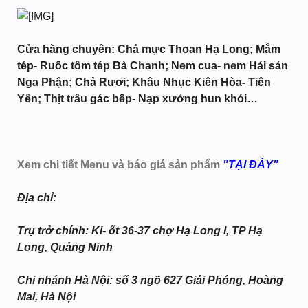
Cửa hàng chuyên: Chả mực Thoan Hạ Long; Mắm
tép- Ruốc tôm tép Bà Chanh; Nem cua- nem Hải sản
Nga Phận; Chả Rươi; Khâu Nhục Kiên Hòa- Tiên
Yên; Thịt trâu gác bếp- Nạp xưởng hun khói…
Xem chi tiết Menu và báo giá sản phẩm
"TẠI ĐÂY"
Địa chỉ:
Trụ trở chính: Ki- ốt 36-37 chợ Hạ Long I, TP Hạ
Long, Quảng Ninh
Chi nhánh Hà Nội: số 3 ngõ 627 Giải Phóng, Hoàng
Mai, Hà Nội