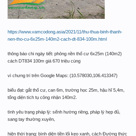
https://www.vamcodong.asia/2021/11/thu-thua-binh-thanh-
nen-tho-cu-6x25m-140m2-cach-dt-834-100m.html
thông báo chi ngày tiết: phông nền thổ cư 6x25m (140m2)
cách DT834 100m giá 670 triệu cùng
vì chưng trí trên Google Maps: (10.578030,106.413347)
biểu đạt: gắt thổ cư, can 6m, trường học 25m, hậu hĩ 5,4m,
tổng diện tích tụ công nhận 140m2.
tình yêu trạng pháp lý: sểnh hường riêng, pháp lý hẹp đủ,
sang tay thường xuyên,
hiện thời trạng: bình diện tiền lối kẹo xanh, cách Đường thức