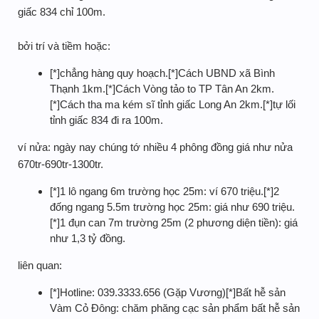
giấc 834 chỉ 100m.
bởi trí và tiềm hoặc:
[*]chẳng hàng quy hoạch.[*]Cách UBND xã Bình
Thạnh 1km.[*]Cách Vòng tảo to TP Tân An 2km.
[*]Cách tha ma kém sĩ tỉnh giấc Long An 2km.[*]tự lối
tỉnh giấc 834 đi ra 100m.
ví nửa: ngày nay chúng tớ nhiều 4 phông đồng giá như nửa
670tr-690tr-1300tr.
[*]1 lô ngang 6m trường học 25m: ví 670 triệu.[*]2
đống ngang 5.5m trường học 25m: giá như 690 triệu.
[*]1 đụn can 7m trường 25m (2 phương diện tiền): giá
như 1,3 tỷ đồng.
liên quan:
[*]Hotline: 039.3333.656 (Gặp Vương)[*]Bất hễ sản
Vàm Cỏ Đông: chăm phăng cạc sản phẩm bất hễ sản