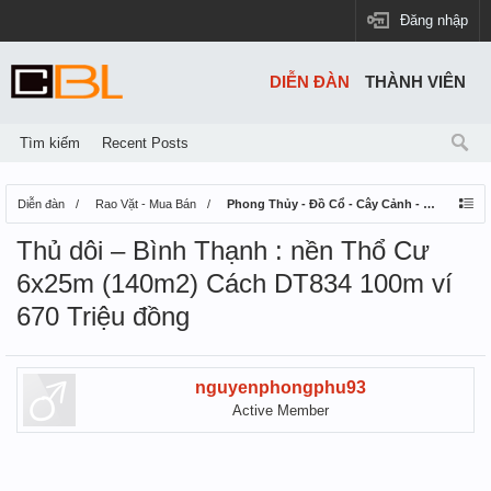
Đăng nhập
DIỄN ĐÀN
THÀNH VIÊN
Tìm kiếm
Recent Posts
Diễn đàn
Rao Vặt - Mua Bán
Phong Thủy - Đồ Cổ - Cây Cảnh - Thú Nuôi
Thủ dôi – Bình Thạnh : nền Thổ Cư
6x25m (140m2) Cách DT834 100m ví
670 Triệu đồng
nguyenphongphu93
Active Member