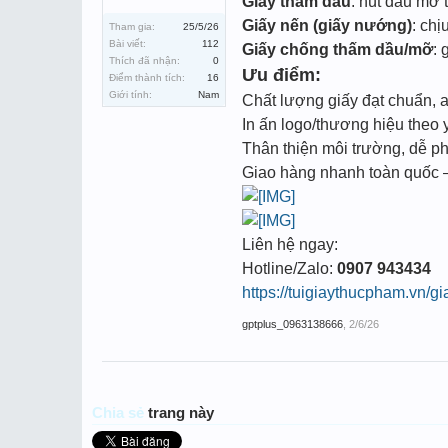
Giấy thấm dầu
: hút dầu mỡ t
Giấy nến (giấy nướng)
: ch
Tham gia:
25/5/26
Bài viết:
112
Giấy chống thấm dầu/mỡ
: 
Thích đã nhận:
0
Ưu điểm:
Điểm thành tích:
16
Giới tính:
Nam
Chất lượng giấy đạt chuẩn, 
In ấn logo/thương hiệu theo 
Thân thiện môi trường, dễ p
Giao hàng nhanh toàn quốc –
Liên hệ ngay:
Hotline/Zalo:
0907 943434
https://tuigiaythucpham.vn/gi
gptplus_0963138666
,
2/6/26
Chia sẻ
trang này