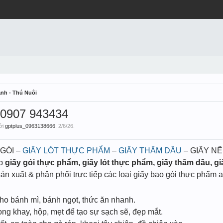
nh - Thú Nuôi
– 0907 943434
bởi
gptplus_0963138666
,
2/6/26
.
GÓI –
GIẤY LÓT THỰC PHẨM
–
GIẤY THẤM DẦU
– GIẤY N
ấp
giấy gói thực phẩm, giấy lót thực phẩm, giấy thấm dầu, g
n xuất & phân phối trực tiếp các loại giấy bao gói thực phẩm an 
cho bánh mì, bánh ngọt, thức ăn nhanh.
rong khay, hộp, mẹt để tạo sự sạch sẽ, đẹp mắt.