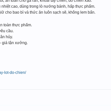
ốt, an toàn cho gà rán, khoai tây chiên, đồ chiên xào.
ịu nhiệt cao, dùng trong lò nướng bánh, hấp thực phẩm.
giữ cho bao bì và thức ăn luôn sạch sẽ, không lem bẩn.
an toàn thực phẩm.
yêu cầu.
hân hủy.
 giá tận xưởng.
ay-lot-do-chien/