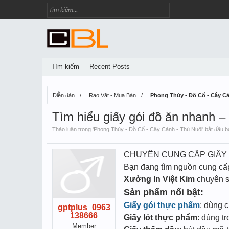
Tìm kiếm
Recent Posts
Diễn đàn
Rao Vặt - Mua Bán
Phong Thủy - Đồ Cổ - Cây Cả
Tìm hiểu giấy gói đồ ăn nhanh 
Thảo luận trong '
Phong Thủy - Đồ Cổ - Cây Cảnh - Thú Nuôi
' bắt đầu 
CHUYÊN CUNG CẤP GIẤY 
Bạn đang tìm nguồn cung c
Xưởng In Việt Kim
chuyên sả
Sản phẩm nổi bật:
Giấy gói thực phẩm
: dùng 
gptplus_0963
138666
Giấy lót thực phẩm
: dùng t
Member