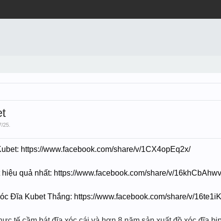
et
7/25
.
Kubet:
https://www.facebook.com/share/v/1CX4opEq2x/
t hiệu quả nhất:
https://www.facebook.com/share/v/16khCbAhwv
Xóc Đĩa Kubet Thắng:
https://www.facebook.com/share/v/16te1iK
tế cầm bát đĩa xóc cái và hơn 8 năm sản xuất đồ xóc đĩa bịp 