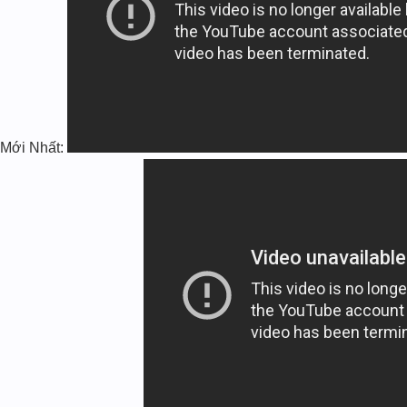
Mới Nhất: