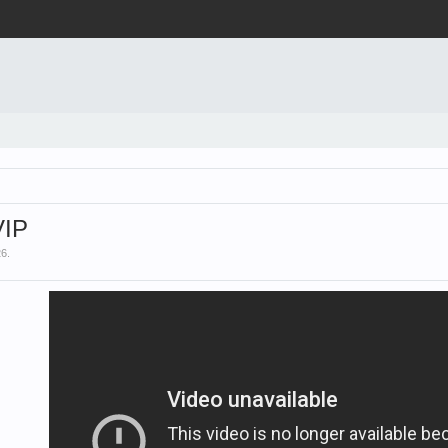
VIP
26
.