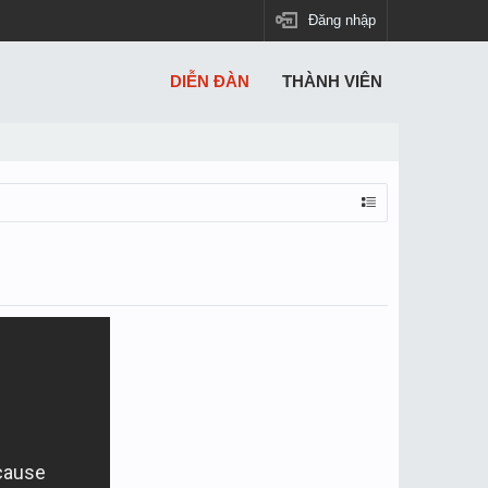
Đăng nhập
DIỄN ĐÀN
THÀNH VIÊN