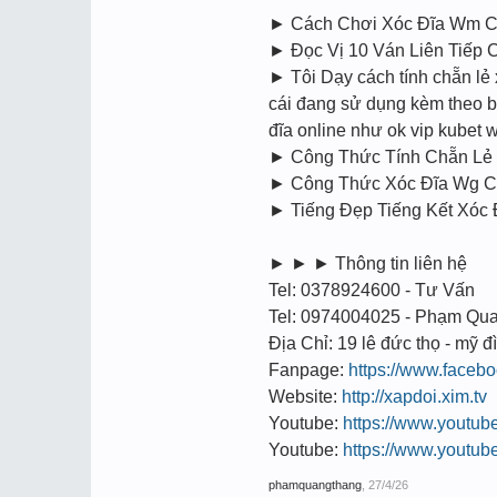
► Cách Chơi Xóc Đĩa Wm C
► Đọc Vị 10 Ván Liên Tiếp
► Tôi Dạy cách tính chẵn lẻ 
cái đang sử dụng kèm theo bả
đĩa online như ok vip kubet w
► Công Thức Tính Chẵn Lẻ 
► Công Thức Xóc Đĩa Wg 
► Tiếng Đẹp Tiếng Kết Xó
► ► ► Thông tin liên hệ
Tel: 0378924600 - Tư Vấn
Tel: 0974004025 - Phạm Qu
Địa Chỉ: 19 lê đức thọ - mỹ đì
Fanpage:
https://www.faceb
Website:
http://xapdoi.xim.tv
Youtube:
https://www.youtu
Youtube:
https://www.youtu
phamquangthang
,
27/4/26