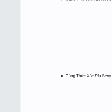
► Công Thức Xóc Đĩa Sexy 